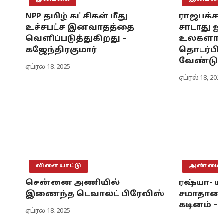
NPP தமிழ் கட்சிகள் மீது
ராஜபக்ச
உச்சபட்ச இனவாதத்தை
சாடாது
வெளிப்படுத்துகிறது –
உலகளாவி
கஜேந்திரகுமார்
தொடர்பி
வேண்டும
ஏப்ரல் 18, 2025
ஏப்ரல் 18, 20
விளையாட்டு
அண்மைய
சென்னை அணியில்
ரஷ்யா- 
இணைந்த டெவால்ட் பிரேவிஸ்
சமாதான 
கடினம் 
ஏப்ரல் 18, 2025