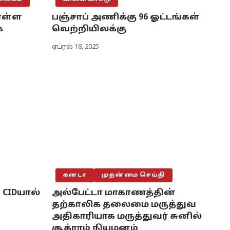
ொள்ள
பஞ்சாப் அணிக்கு 96 ஓட்டங்கள்
க
வெற்றியிலக்கு
ஏப்ரல் 18, 2025
கனடா
முதன்மை செய்தி
CIDயால்
அல்பேட்டா மாகாணத்தின்
தற்காலிக தலைமை மருத்துவ
அதிகாரியாக மருத்துவர் சுனில்
சூக்ராம் நியமனம்