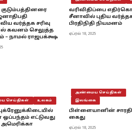
 குடும்பத்தினரை
வரிவிதிப்பை எதிர்க
 ஜனாதிபதி
சீனாவில் புதிய வர்த்த
ய வர்த்தக சரிவு
பிரதிநிதி நியமனம்
ல் கவனம் செலுத்த
ஏப்ரல் 18, 2025
் – நாமல் ராஜபக்க்ஷ
25
அண்மைய செய்திகள்
 செய்திகள்
உலகம்
இலங்கை
யுக்ரேனுக்கிடையில்
பிள்ளையானின் சாரதி 
ஒப்பந்தம் எட்டுவது
கைது
– அமெரிக்கா
ஏப்ரல் 18, 2025