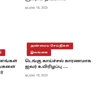
ஏப்ரல் 18, 2025
அண்மைய செய்திகள்
ி
இலங்கை
னங்கள்
டெங்கு காய்ச்சல் காரணமாக
டங்களை
ஐவர் உயிரிழப்பு …..
ர்
ஏப்ரல் 18, 2025