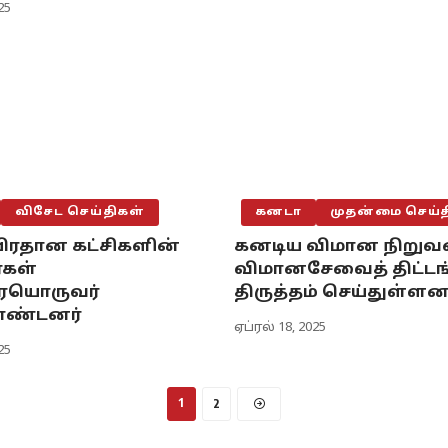
25
விசேட செய்திகள்
கனடா
முதன்மை செய்த
பிரதான கட்சிகளின்
கனடிய விமான நிறுவ
கள்
விமானசேவைத் திட்
ையொருவர்
திருத்தம் செய்துள்ளன
ொண்டனர்
ஏப்ரல் 18, 2025
25
2
1