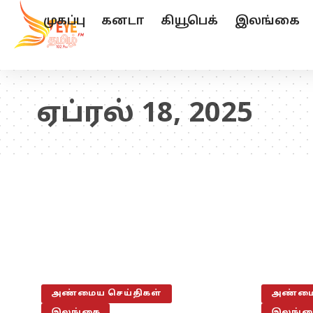
முகப்பு
கனடா
கியூபெக்
இலங்கை
ஏப்ரல் 18, 2025
அண்மைய செய்திகள்
அண்மைய
இலங்கை
இலங்க