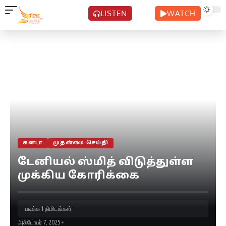
LISTEN
WATCH
கனடா
முதன்மை செய்தி
டேனியல் ஸ்மித் விடுத்துள்ள
முக்கிய கோரிக்கை
படிக்க 1 நிமிடங்கள்
அக்டோபர் 7, 2025