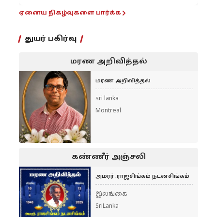
ஏனைய நிகழ்வுகளை பார்க்க
துயர் பகிர்வு
மரண அறிவித்தல்
மரண அறிவித்தல்
sri lanka
Montreal
கண்ணீர் அஞ்சலி
அமரர் .ராஜசிங்கம் நடனசிங்கம்
இலங்கை
SriLanka