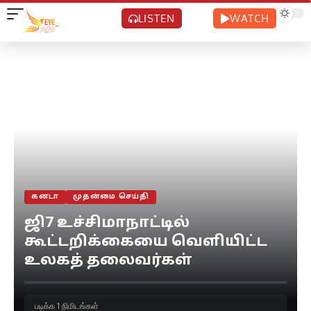
LISTEN
WATCH
கனடா
முதன்மை செய்தி
ஜி7 உச்சிமாநாட்டில்
கூட்டறிக்கையை வெளியிட்ட
உலகத் தலைவர்கள்
படிக்க 1 நிமிடங்கள்