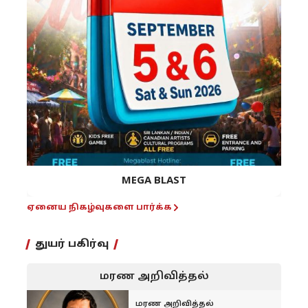
MEGA BLAST
ஏனைய நிகழ்வுகளை பார்க்க
துயர் பகிர்வு
மரண அறிவித்தல்
மரண அறிவித்தல்