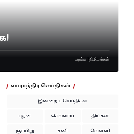
ை!
படிக்க 1 நிமிடங்கள்
வாராந்திர செய்திகள்
இன்றைய செய்திகள்
புதன்
செவ்வாய்
திங்கள்
ஞாயிறு
சனி
வெள்ளி