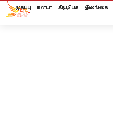
முகப்பு
கனடா
கியூபெக்
இலங்கை