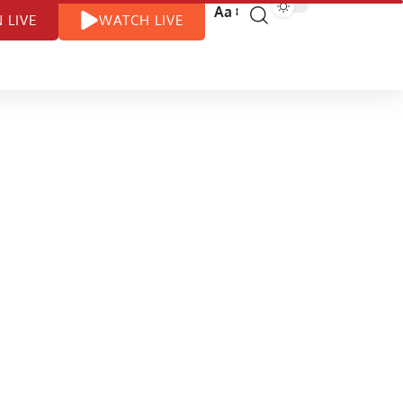
Aa
N LIVE
WATCH LIVE