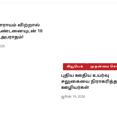
ாராயம் விற்றால்
தண்டனையுடன் 10
 அபராதம்!
2025
கியூபெக்
முதன்மை செய
புதிய ஊதிய உயர்வு
சலுகையை நிராகரித்
ஊழியர்கள்
ஜூன் 19, 2026