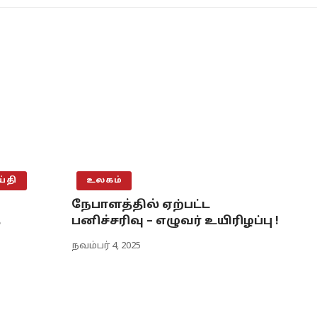
்தி
உலகம்
நேபாளத்தில் ஏற்பட்ட
த
பனிச்சரிவு – எழுவர் உயிரிழப்பு !
நவம்பர் 4, 2025