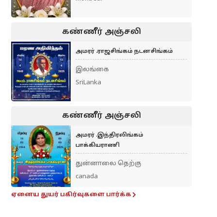
கண்ணீர் அஞ்சலி
அமரர் .ராஜசிங்கம் நடனசிங்கம்
இலங்கை
SriLanka
கண்ணீர் அஞ்சலி
அமரர் .இந்திரலிங்கம்
பாக்கியராணி
துன்னாலை தெற்கு
canada
ஏனைய துயர் பகிர்வுகளை பார்க்க