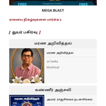
MEGA BLAST
ஏனைய நிகழ்வுகளை பார்க்க
துயர் பகிர்வு
மரண அறிவித்தல்
மரண அறிவித்தல்
sri lanka
Montreal
கண்ணீர் அஞ்சலி
அமரர் .ராஜசிங்கம் நடனசிங்கம்