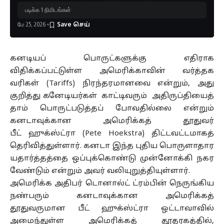
படிக்க 1 நிமிடங்கள்
மே 25, 2026
கனடியப் பொருட்களுக்கு எதிராக
விதிக்கப்பட்டுள்ள அமெரிக்காவின் வர்த்தக
வரிகள் (Tariffs) நிரந்தரமானவை என்றும், அது
குறித்து கனேடியர்கள்
காட்டிவரும்
அதிருப்தியைத்
தாம்
பொருட்படுத்தப்
போவதில்லை என்றும்
கனடாவுக்கான அமெரிக்கத் தூதுவர்
பீட்
ஹுக்ஸ்ட்ரா
(Pete Hoekstra) திட்டவட்டமாகத்
தெரிவித்துள்ளார். கனடா இந்த புதிய பொருளாதார
யதார்த்தத்தை ஒப்புக்கொண்டு முன்னோக்கி நகர
வேண்டும் என்றும் அவர் வலியுறுத்தியுள்ளார்.
அமெரிக்க அதிபர் டொனால்ட்
ட்ரம்பின்
நெருங்கிய
நண்பரும் கனடாவுக்கான அமெரிக்கத்
தூதுவருமான பீட்
ஹுக்ஸ்ட்ரா
ஒட்டாவாவில்
அமைந்துள்ள அமெரிக்கத் தூதரகத்தில்,