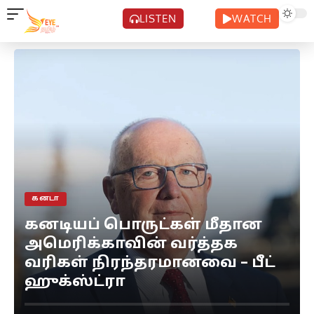
LISTEN
WATCH
கனடா
கனடியப் பொருட்கள் மீதான
அமெரிக்காவின் வர்த்தக
வரிகள் நிரந்தரமானவை – பீட்
ஹுக்ஸ்ட்ரா