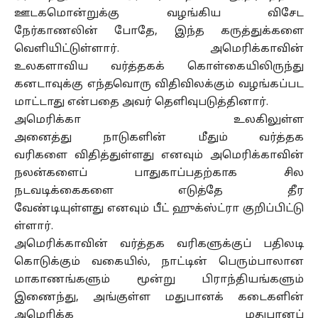
ஊடகமொன்றுக்கு வழங்கிய விசேட
நேர்காணலின்
போதே
,
இந்த
கருத்துக்களை
வெளியிட்டுள்ளார். அமெரிக்காவின்
உலகளாவிய
வர்த்தகக்
கொள்கையிலிருந்து
கனடாவுக்கு எந்தவொரு விதிவிலக்கும் வழங்கப்பட
மாட்டாது என்பதை அவர் தெளிவுபடுத்தினார்.
அமெரிக்கா உலகிலுள்ள
அனைத்து
நாடுகளின்
மீதும்
வர்த்தக
வரிகளை
விதித்துள்ளது
எனவும் அமெரிக்காவின்
நலன்களைப் பாதுகாப்பதற்காக சில
நடவடிக்கைகளை
எடுத்தே
தீர
வேண்டியுள்ளது
எனவும்
பீட்
ஹுக்ஸ்ட்ரா
குறிப்பிட்டு
ள்ளார்.
அமெரிக்காவின் வர்த்தக வரிகளுக்குப் பதிலடி
கொடுக்கும் வகையில், நாட்டின் பெரும்பாலான
மாகாணங்களும் மூன்று பிராந்தியங்களும்
இணைந்து,
அங்குள்ள
மதுபானக் கடைகளின்
அமெரிக்க மதுபானப்