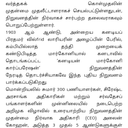
வர்த்தகக் கொள்முதலின்
முதன்மை
முதலீட்டாளராகச்
செயல்பட்டுள்ளதுடன்
,
நிறுவனத்தின்
நிர்வாகச்
சார்பற்ற தலைவராகவும்
பொறுப்பேற்றுள்ளார்.
1903 ஆம் ஆண்டு, அன்றைய கனடியப்
பிரதமர்
வில்frid
லாரியரின்
அழைப்பின் பேரில்,
கம்பியில்லாத் தந்தி முறையைக்
கண்டுபிடித்த
மார்கோனியால்
கனடாவில்
தொடங்கப்பட்ட ‘கனடியன் மார்கோனி
கார்ப்பரேஷன்’ நிறுவனத்தின்
நேரடித்
தொடர்ச்சியாகவே
இந்த புதிய நிறுவனம்
பார்க்கப்படுகிறது.
மொன்றியலில் சுமார் 300 பணியாளர்கள், சிரேஷ்ட
அரசாங்க அதிகாரிகள் மற்றும் சர்வதேசப்
பங்காளர்களின் முன்னிலையில் நடைபெற்ற
அறிமுக விழாவில் உரையாற்றிய நிறுவனத்தின்
முதன்மை நிர்வாக அதிகாரி (CEO) அலைன்
கோஹன், அடுத்த 3 முதல் 5 ஆண்டுகளுக்குள்