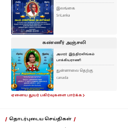
இலங்கை
SriLanka
கண்ணீர் அஞ்சலி
அமரர் .இந்திரலிங்கம்
பாக்கியராணி
துன்னாலை தெற்கு
canada
ஏனைய துயர் பகிர்வுகளை பார்க்க
தொடர்புடைய செய்திகள்