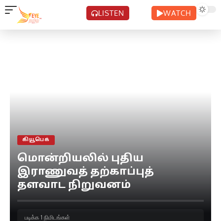
LISTEN
WATCH
கியூபெக்
மொன்றியலில் புதிய
இராணுவத் தற்காப்புத்
தளவாட நிறுவனம்
படிக்க 1 நிமிடங்கள்