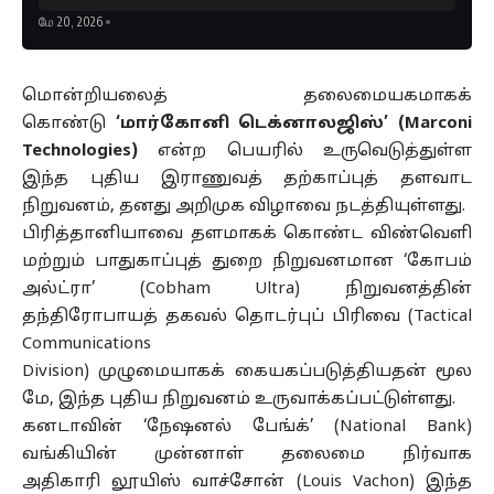
மே 20, 2026
மொன்றியலைத்
தலைமையகமாகக்
கொண்டு
‘மார்கோனி டெக்னாலஜிஸ்’ (Marconi
Technologies)
என்ற பெயரில் உருவெடுத்துள்ள
இந்த புதிய இராணுவத்
தற்காப்புத்
தளவாட
நிறுவனம், தனது அறிமுக விழாவை நடத்தியுள்ளது.
பிரித்தானியாவை தளமாகக் கொண்ட விண்வெளி
மற்றும் பாதுகாப்புத் துறை நிறுவனமான ‘கோபம்
அல்ட்ரா’ (Cobham Ultra) நிறுவனத்தின்
தந்திரோபாயத் தகவல் தொடர்புப்
பிரிவை
(Tactical
Communications
Division)
முழுமையாகக்
கையகப்படுத்தியதன்
மூல
மே
, இந்த புதிய நிறுவனம் உருவாக்கப்பட்டுள்ளது.
கனடாவின் ‘நேஷனல் பேங்க்’ (National Bank)
வங்கியின் முன்னாள் தலைமை நிர்வாக
அதிகாரி
லூயிஸ்
வாச்சோன் (Louis Vachon) இந்த