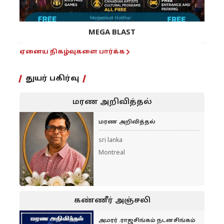
MEGA BLAST
ஏனைய நிகழ்வுகளை பார்க்க
துயர் பகிர்வு
மரண அறிவித்தல்
மரண அறிவித்தல்
sri lanka
Montreal
கண்ணீர் அஞ்சலி
அமரர் .ராஜசிங்கம் நடனசிங்கம்