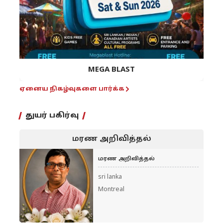
MEGA BLAST
ஏனைய நிகழ்வுகளை பார்க்க
துயர் பகிர்வு
மரண அறிவித்தல்
மரண அறிவித்தல்
sri lanka
Montreal