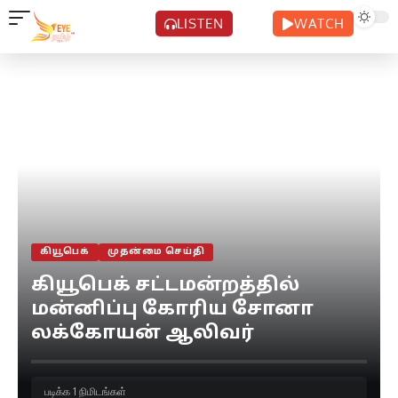
LISTEN
WATCH
கியூபெக்
முதன்மை செய்தி
கியூபெக் சட்டமன்றத்தில்
மன்னிப்பு கோரிய சோனா
லக்கோயன் ஆலிவர்
படிக்க 1 நிமிடங்கள்