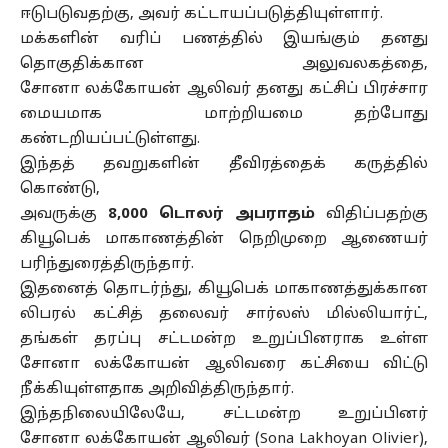
ஈடுபடுவதற்கு, அவர்
கட்டாயப்படுத்தியுள்ளார்
.
மக்களின்
வரிப் பணத்தில்
இயங்கும் தனது
தொகுதிக்கான அலுவலகத்தை,
சோனா
லக்கோயன்
ஆலிவர் தனது
கட்சிப்
பிரச்சார
மையமாக மாற்றியமை தற்போது
கண்டறியப்பட்டுள்ளது.
இந்தத்
தவறுகளின்
தீவிரத்தைக் கருத்தில்
கொண்டு,
அவருக்கு
8,000
டொலர்
அபராதம்
விதிப்பதற்கு
கியூபெக்
மாகாணத்தின்
நெறிமுறை ஆணையர்
பரிந்துரைத்திருந்தார்.
இதனைத் தொடர்ந்து, கியூபெக் மாகாணத்துக்கான
லிபரல்
கட்சித்
தலைவர் சார்லஸ் மில்லியார்ட்,
தங்கள் தரப்பு சட்டமன்ற உறுப்பினராக உள்ள
சோனா லக்கோயன் ஆலிவரை கட்சியை விட்டு
நீக்கியுள்ளதாக அறிவித்திருந்தார்.
இந்தநிலையிலேயே
, சட்டமன்ற உறுப்பினர்
சோனா
லக்கோயன்
ஆலிவர் (Sona
Lakhoyan
Olivier),