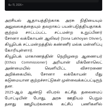
மே 15, 2026
அரசியல் ஆதாயத்திற்காக அரசு நிதியையும்
அலுவலகத்தையும்
தவறாகப்
பயன்படுத்தியதாகக்
குற்றம் சாட்டப்பட்ட சட்டமன்ற உறுப்பினர்
சோனா
லக்கோயன்
ஆலிவர் (Sona
Lakhoyan
Olivier),
கியூபெக் சட்டமன்றத்தில் கண்ணீர் மல்க மன்னிப்பு
கோரியுள்ளார்.
கியூபெக்
மாகாணத்தின்
நெறிமுறை ஆணையர்
(Ethics Commissioner) அரியான் மிக்னோலெட்
அண்மையில் வெளியிட்ட விசாரணை
அறிக்கையில், சோனா லக்கோயன் மீது
கடுமையான
குற்றச்சாட்டுகள்
முன்வைக்கப்பட்டிருந்
தன
.
2025-ஆம் ஆண்டு லிபரல் கட்சித் தலைமைப்
போட்டியின் போது, அரசு ஊதியம் பெறும்
தனது
ஊழியர்களைக்
கட்சிப் பணிகளில்