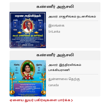
கண்ணீர் அஞ்சலி
அமரர் .ராஜசிங்கம் நடனசிங்கம்
இலங்கை
SriLanka
கண்ணீர் அஞ்சலி
அமரர் .இந்திரலிங்கம்
பாக்கியராணி
துன்னாலை தெற்கு
canada
ஏனைய துயர் பகிர்வுகளை பார்க்க