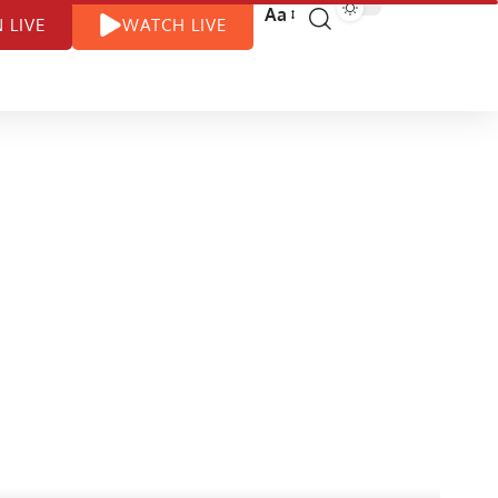
Aa
N LIVE
WATCH LIVE