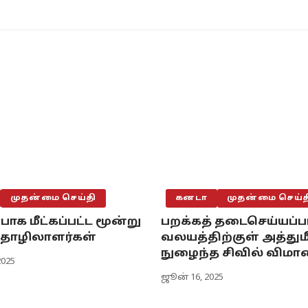
முதன்மை செய்தி
கனடா
முதன்மை செய்த
பாக மீட்கப்பட்ட மூன்று
பறக்கத் தடைசெய்யப்ப
 தொழிலாளர்கள்
வலயத்திற்குள் அத்தும
நுழைந்த சிவில் விமா
025
ஜூன் 16, 2025