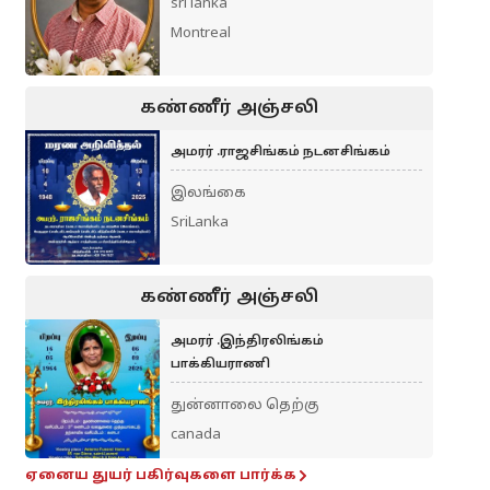
sri lanka
Montreal
கண்ணீர் அஞ்சலி
அமரர் .ராஜசிங்கம் நடனசிங்கம்
இலங்கை
SriLanka
கண்ணீர் அஞ்சலி
அமரர் .இந்திரலிங்கம்
பாக்கியராணி
துன்னாலை தெற்கு
canada
ஏனைய துயர் பகிர்வுகளை பார்க்க