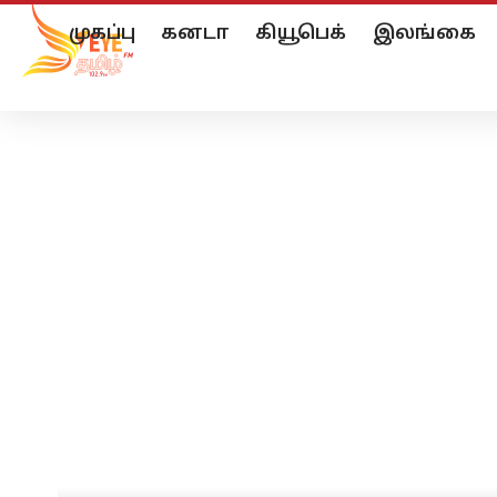
முகப்பு
கனடா
கியூபெக்
இலங்கை