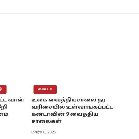
ி
கனடா
ட்ட வான்
உலக வைத்தியசாலை தர
ீறி
வரிசையில் உள்வாங்கப்பட்ட
னம்
கனடாவின் 9 வைத்திய
சாலைகள்
மார்ச் 8, 2025