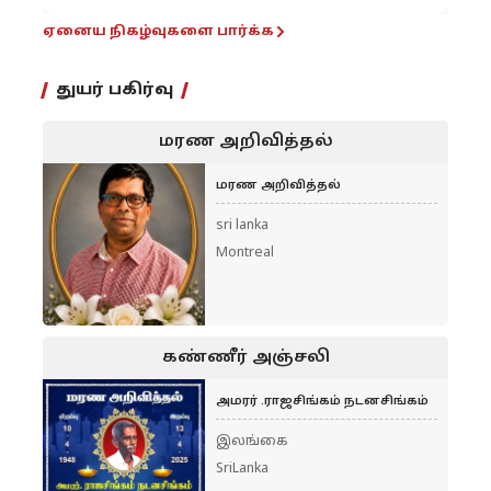
ஏனைய நிகழ்வுகளை பார்க்க
துயர் பகிர்வு
மரண அறிவித்தல்
மரண அறிவித்தல்
sri lanka
Montreal
கண்ணீர் அஞ்சலி
அமரர் .ராஜசிங்கம் நடனசிங்கம்
இலங்கை
SriLanka