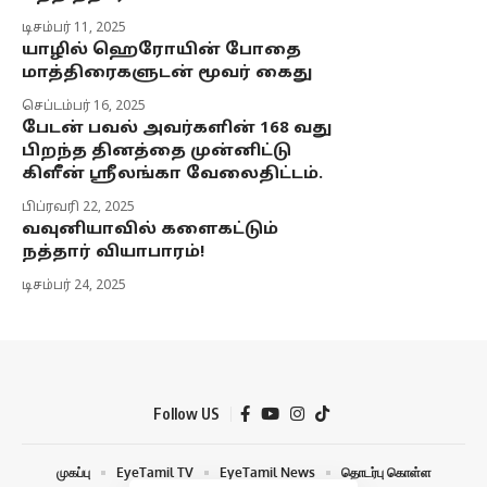
டிசம்பர் 11, 2025
யாழில் ஹெரோயின் போதை
மாத்திரைகளுடன் மூவர் கைது
செப்டம்பர் 16, 2025
பேடன் பவல் அவர்களின் 168 வது
பிறந்த தினத்தை முன்னிட்டு
கிளீன் ஸ்ரீலங்கா வேலைதிட்டம்.
பிப்ரவரி 22, 2025
வவுனியாவில் களைகட்டும்
நத்தார் வியாபாரம்!
டிசம்பர் 24, 2025
Follow US
முகப்பு
EyeTamil TV
EyeTamil News
தொடர்பு கொள்ள