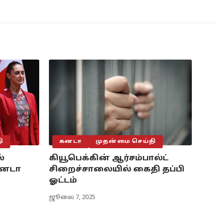
ி
கனடா
முதன்மை செய்தி
்
கியூபெக்கின் ஆர்சம்பால்ட்
கனடா
சிறைச்சாலையில் கைதி தப்பி
ஓட்டம்
ஜூலை 7, 2025