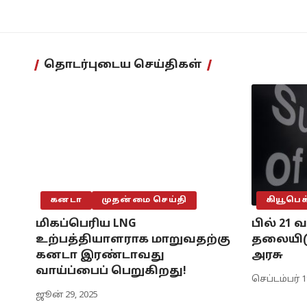
தொடர்புடைய செய்திகள்
கனடா
முதன்மை செய்தி
கியூபெக
மிகப்பெரிய LNG
பில் 21 
உற்பத்தியாளராக மாறுவதற்கு
தலையிடு
கனடா இரண்டாவது
அரசு
வாய்ப்பைப் பெறுகிறது!
செப்டம்பர் 1
ஜூன் 29, 2025