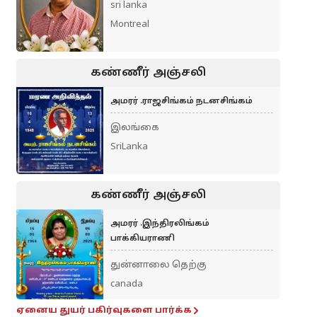
sri lanka
Montreal
கண்ணீர் அஞ்சலி
அமரர் .ராஜசிங்கம் நடனசிங்கம்
இலங்கை
SriLanka
கண்ணீர் அஞ்சலி
அமரர் .இந்திரலிங்கம்
பாக்கியராணி
துன்னாலை தெற்கு
canada
ஏனைய துயர் பகிர்வுகளை பார்க்க