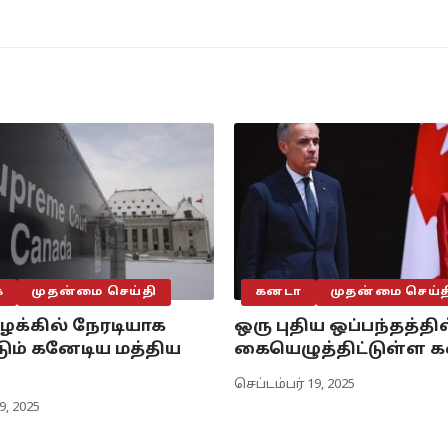
்
முதன்மை செய்தி
கனடா
முதன்மை செய்த
வழக்கில் நேரடியாக
ஒரு புதிய ஒப்பந்தத்தில
ம் கனேடிய மத்திய
கையெழுத்திட்டுள்ள 
செப்டம்பர் 19, 2025
9, 2025