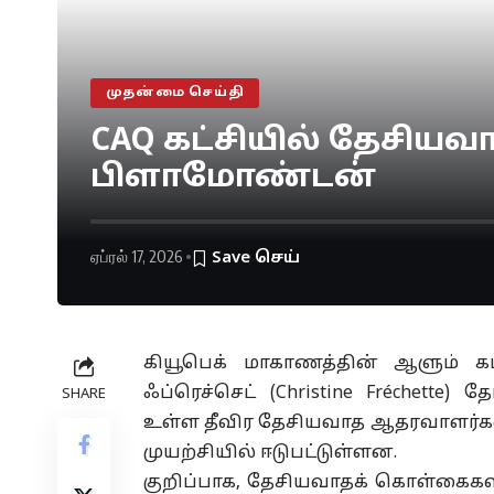
முதன்மை செய்தி
CAQ கட்சியில் தேசியவாத
பிளாமோண்டன்
ஏப்ரல் 17, 2026
கியூபெக் மாகாணத்தின் ஆளும் க
ஃப்ரெச்செட் (Christine Fréchette) த
SHARE
உள்ள தீவிர தேசியவாத ஆதரவாளர்களைத்
முயற்சியில் ஈடுபட்டுள்ளன.
குறிப்பாக, தேசியவாதக் கொள்கைகளில் 