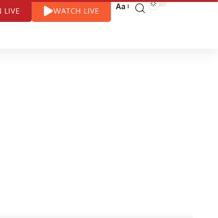
Aa
N LIVE
WATCH LIVE