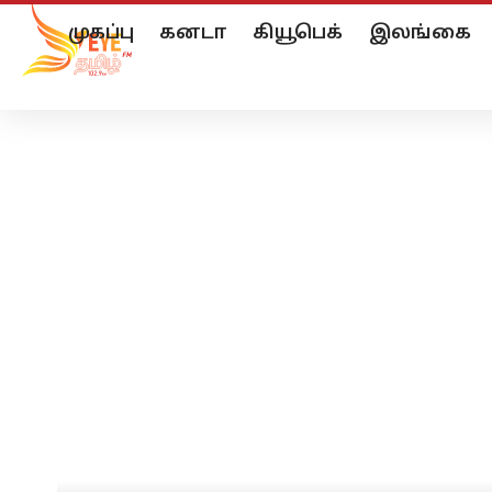
முகப்பு
கனடா
கியூபெக்
இலங்கை