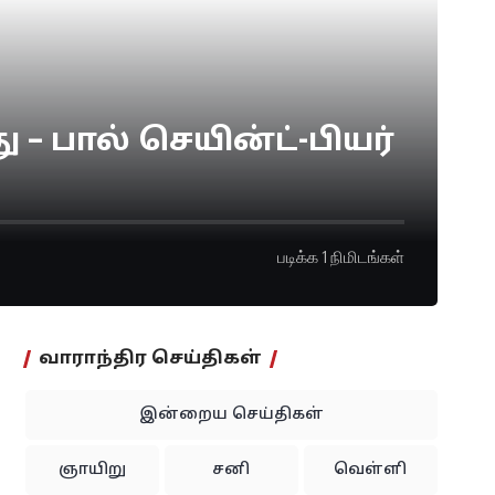
 – பால் செயின்ட்-பியர்
படிக்க 1 நிமிடங்கள்
வாராந்திர செய்திகள்
இன்றைய செய்திகள்
ஞாயிறு
சனி
வெள்ளி