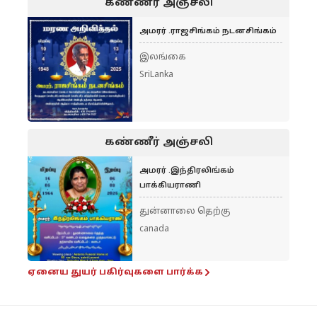
கண்ணீர் அஞ்சலி
அமரர் .ராஜசிங்கம் நடனசிங்கம்
இலங்கை
SriLanka
கண்ணீர் அஞ்சலி
அமரர் .இந்திரலிங்கம்
பாக்கியராணி
துன்னாலை தெற்கு
canada
ஏனைய துயர் பகிர்வுகளை பார்க்க