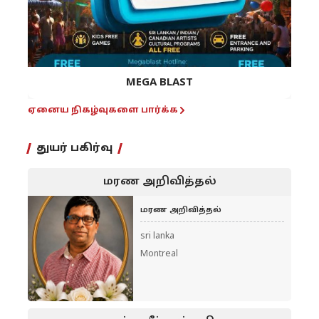
MEGA BLAST
ஏனைய நிகழ்வுகளை பார்க்க
துயர் பகிர்வு
மரண அறிவித்தல்
மரண அறிவித்தல்
sri lanka
Montreal