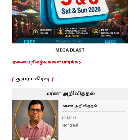
MEGA BLAST
ஏனைய நிகழ்வுகளை பார்க்க
துயர் பகிர்வு
மரண அறிவித்தல்
மரண அறிவித்தல்
sri lanka
Montreal