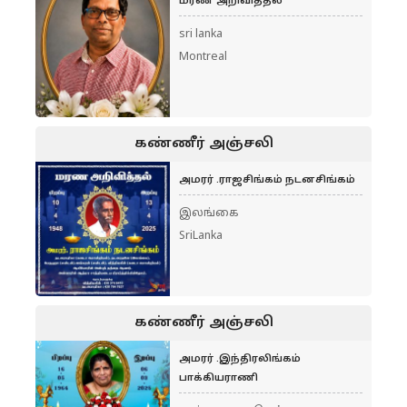
மரண அறிவித்தல்
sri lanka
Montreal
கண்ணீர் அஞ்சலி
அமரர் .ராஜசிங்கம் நடனசிங்கம்
இலங்கை
SriLanka
கண்ணீர் அஞ்சலி
அமரர் .இந்திரலிங்கம்
பாக்கியராணி