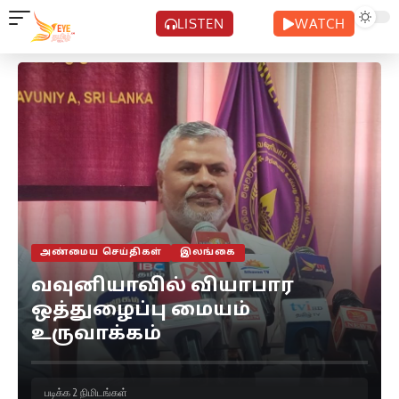
LISTEN
WATCH
அண்மைய செய்திகள்
இலங்கை
வவுனியாவில் வியாபார
ஒத்துழைப்பு மையம்
உருவாக்கம்
படிக்க 2 நிமிடங்கள்