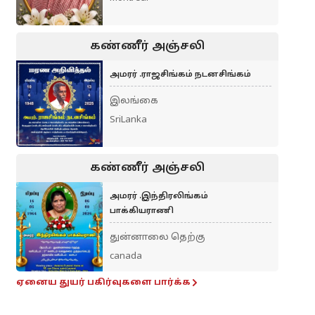
கண்ணீர் அஞ்சலி
அமரர் .ராஜசிங்கம் நடனசிங்கம்
இலங்கை
SriLanka
கண்ணீர் அஞ்சலி
அமரர் .இந்திரலிங்கம்
பாக்கியராணி
துன்னாலை தெற்கு
canada
ஏனைய துயர் பகிர்வுகளை பார்க்க