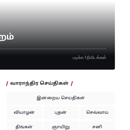
றம்
படிக்க 1 நிமிடங்கள்
வாராந்திர செய்திகள்
இன்றைய செய்திகள்
வியாழன்
புதன்
செவ்வாய்
திங்கள்
ஞாயிறு
சனி