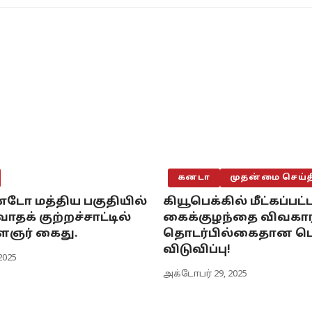
கனடா
முதன்மை செய்த
டோ மத்திய பகுதியில்
கியூபெக்கில் மீட்கப்பட்
தக் குற்றச்சாட்டில்
கைக்குழந்தை விவகார
ைஞர் கைது.
தொடர்பில்கைதான ப
விடுவிப்பு!
2025
அக்டோபர் 29, 2025