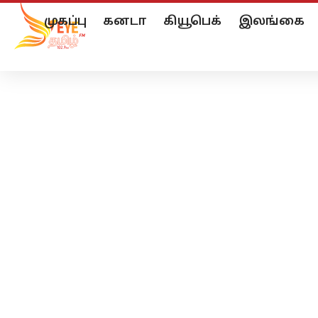
முகப்பு
கனடா
கியூபெக்
இலங்கை