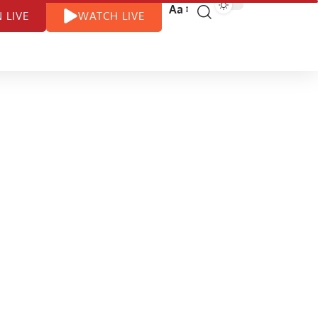
Aa
N LIVE
WATCH LIVE