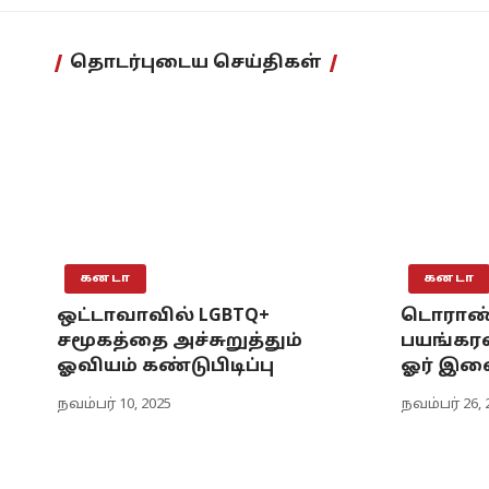
தொடர்புடைய செய்திகள்
கனடா
கனடா
ஒட்டாவாவில் LGBTQ+
டொராண்
சமூகத்தை அச்சுறுத்தும்
பயங்கரவா
ஓவியம் கண்டுபிடிப்பு
ஓர் இள
நவம்பர் 10, 2025
நவம்பர் 26, 