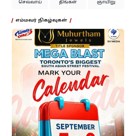
செவ்வாய்
திங்கள்
ஞாயிறு
எம்மவர் நிகழ்வுகள்