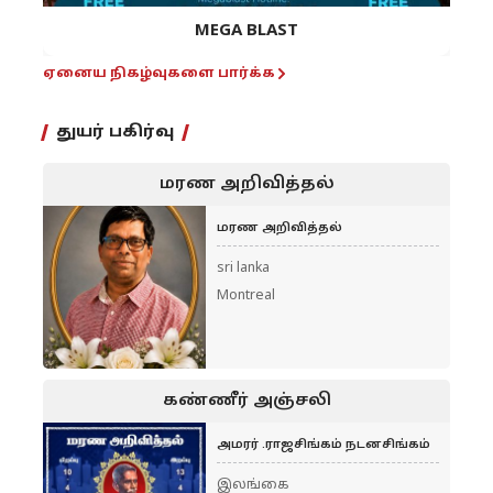
MEGA BLAST
ஏனைய நிகழ்வுகளை பார்க்க
துயர் பகிர்வு
மரண அறிவித்தல்
மரண அறிவித்தல்
sri lanka
Montreal
கண்ணீர் அஞ்சலி
அமரர் .ராஜசிங்கம் நடனசிங்கம்
இலங்கை