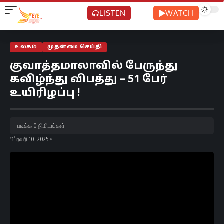
LISTEN
WATCH
உலகம்
முதன்மை செய்தி
குவாத்தமாலாவில் பேருந்து
கவிழ்ந்து விபத்து – 51 பேர்
உயிரிழப்பு !
படிக்க 0 நிமிடங்கள்
பிப்ரவரி 10, 2025