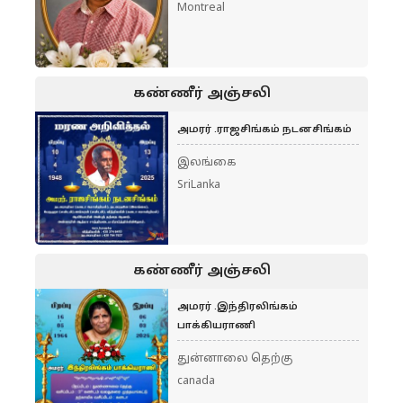
Montreal
கண்ணீர் அஞ்சலி
அமரர் .ராஜசிங்கம் நடனசிங்கம்
இலங்கை
SriLanka
கண்ணீர் அஞ்சலி
அமரர் .இந்திரலிங்கம்
பாக்கியராணி
துன்னாலை தெற்கு
canada