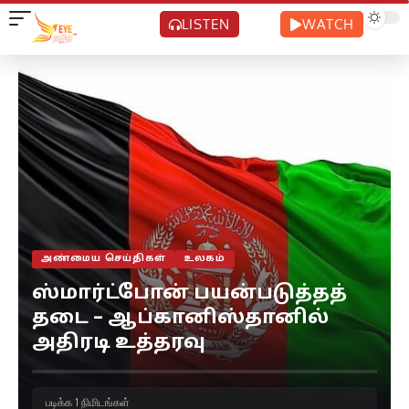
LISTEN
WATCH
அண்மைய செய்திகள்
உலகம்
ஸ்மார்ட்போன் பயன்படுத்தத்
தடை – ஆப்கானிஸ்தானில்
அதிரடி உத்தரவு
படிக்க 1 நிமிடங்கள்