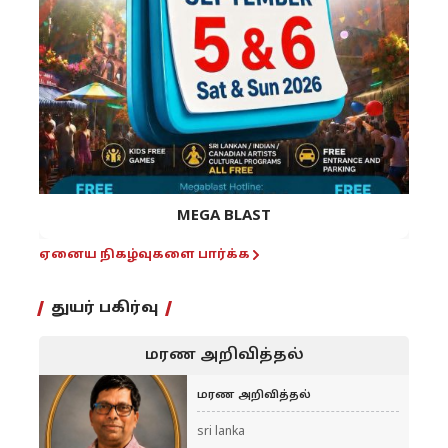
MEGA BLAST
ஏனைய நிகழ்வுகளை பார்க்க
துயர் பகிர்வு
மரண அறிவித்தல்
மரண அறிவித்தல்
sri lanka