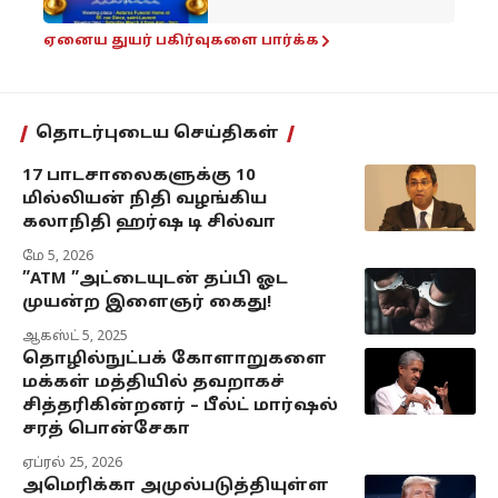
ஏனைய துயர் பகிர்வுகளை பார்க்க
தொடர்புடைய செய்திகள்
17 பாடசாலைகளுக்கு 10
மில்லியன் நிதி வழங்கிய
கலாநிதி ஹர்ஷ டி சில்வா
மே 5, 2026
”ATM ”அட்டையுடன் தப்பி ஓட
முயன்ற இளைஞர் கைது!
ஆகஸ்ட் 5, 2025
தொழில்நுட்பக் கோளாறுகளை
மக்கள் மத்தியில் தவறாகச்
சித்தரிகின்றனர் – பீல்ட் மார்ஷல்
சரத் பொன்சேகா
ஏப்ரல் 25, 2026
அமெரிக்கா அமுல்படுத்தியுள்ள