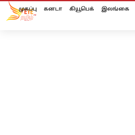
முகப்பு
கனடா
கியூபெக்
இலங்கை