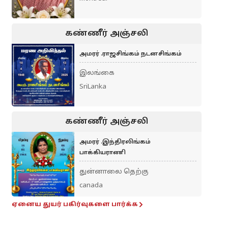
கண்ணீர் அஞ்சலி
அமரர் .ராஜசிங்கம் நடனசிங்கம்
இலங்கை
SriLanka
கண்ணீர் அஞ்சலி
அமரர் .இந்திரலிங்கம்
பாக்கியராணி
துன்னாலை தெற்கு
canada
ஏனைய துயர் பகிர்வுகளை பார்க்க