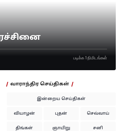
ிரச்சினை
படிக்க 1 நிமிடங்கள்
வாராந்திர செய்திகள்
இன்றைய செய்திகள்
வியாழன்
புதன்
செவ்வாய்
திங்கள்
ஞாயிறு
சனி