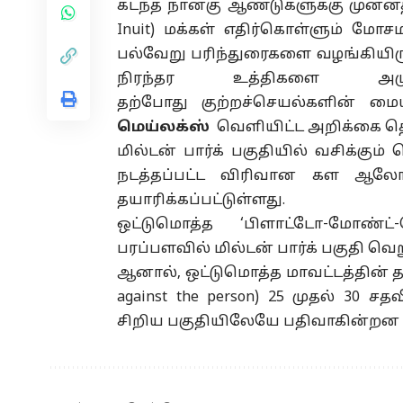
கடந்த நான்கு ஆண்டுகளுக்கு முன்னத
Inuit) மக்கள் எதிர்கொள்ளும் மோச
பல்வேறு பரிந்துரைகளை வழங்கியிரு
நிரந்தர உத்திகளை
அம
தற்போது
குற்றச்செயல்களின்
மையம
மெய்லக்ஸ்
வெளியிட்ட அறிக்கை
தெ
மில்டன் பார்க் பகுதியில் வசிக்கு
நடத்தப்பட்ட விரிவான கள
ஆலோ
தயாரிக்கப்பட்டுள்ளது.
ஒட்டுமொத்த ‘பிளாட்டோ-மோண்ட்-ரொ
பரப்பளவில் மில்டன் பார்க் பகுதி வெ
ஆனால், ஒட்டுமொத்த
மாவட்டத்தின்
த
against the person) 25 முதல் 30 சத
சிறிய
பகுதியிலேயே
பதிவாகின்றன என