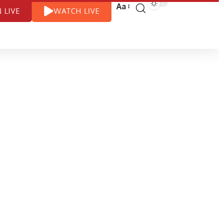
Aa
N LIVE
WATCH LIVE