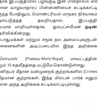
ாக இப்பகுதியில் பழங்குடி இன (Indigenous and
மான வாழ்வாதாரப் பின்னணியைச் சுட்டிக்காட்டி
ந்த போதிலும், மொண்ட்ரியல் மாநகர நிர்வாகம்
ுல்படுத்தத்
தவறியதால், இப்பகுதி
ாக மாறியுள்ளதாக, ஓம்புட்ஸ்மேன்
நடின்
ரிவிக்கின்றது
.
ம் பொதுமக்கள் மற்றும் சமூக நல அமைப்புகளுடன்
சனைகளின்
அடிப்படையில் இந்த அறிக்கை
யால்’ (Plateau-Mont-Royal) மாவட்டத்தின்
றும் 10 சதவீதத்தை
மட்டுமே
கொண்டுள்ளது.
னிநபர் மீதான
வன்முறைக்
குற்றங்களில்
(Crimes
வீதமான குற்றங்கள், இந்த மில்டன் பார்க் எனும்
 அந்த அறிக்கை சுட்டிக்காட்டியுள்ளது.