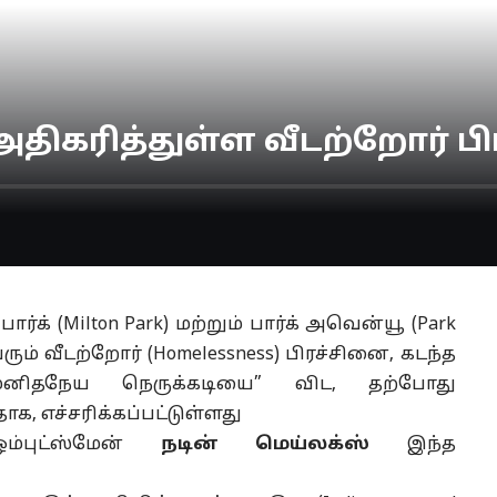
அதிகரித்துள்ள வீடற்றோர் ப
்க் (Milton Park) மற்றும் பார்க் அவென்யூ (Park
வரும் வீடற்றோர் (Homelessness) பிரச்சினை, கடந்த
“மனிதநேய நெருக்கடியை” விட, தற்போது
, எச்சரிக்கப்பட்டுள்ளது
்புட்ஸ்மேன்
நடின் மெய்லக்ஸ்
இந்த