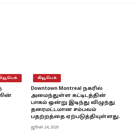
கியூபெக்
கியூபெக்
்
Downtown Montreal நகரில்
லின்
அமைந்துள்ள கட்டிடத்தின்
பாகம் ஒன்று இடிந்து விழுந்து
தரைமட்டமான சம்பவம்
பதற்றத்தை ஏற்படுத்தியுள்ளது.
ஜூன் 24, 2026