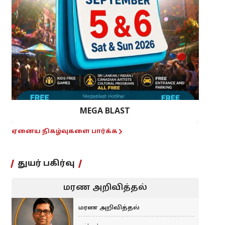
MEGA BLAST
ஏனைய நிகழ்வுகளை பார்க்க
துயர் பகிர்வு
மரண அறிவித்தல்
மரண அறிவித்தல்