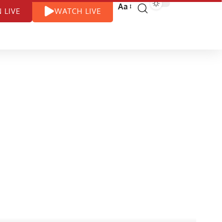
Aa
N LIVE
WATCH LIVE