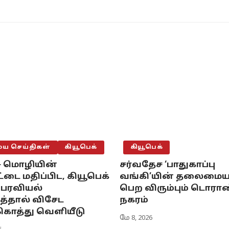
 செய்திகள்
கியூபெக்
கியூபெக்
ு மொழியின்
சர்வதேச ‘பாதுகாப்பு
்டை மதிப்பிட, கியூபெக்
வங்கி’யின் தலைமைய
ிபரவியல்
பெற விரும்பும் டொர
்தால் விசேட
நகரம்
கொத்து வெளியீடு
மே 8, 2026