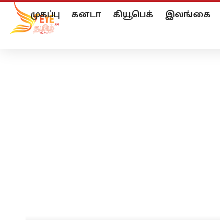
முகப்பு
கனடா
கியூபெக்
இலங்கை