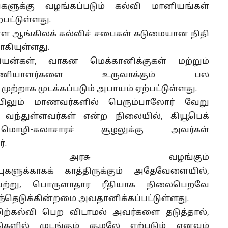
ுக்கு வழங்கப்படும் கல்வி மானியங்கள்
பட்டுள்ளது.
்ள ஆங்கிலக்
கல்விச்
சபைகள் கடுமையான நிதி
ாகியுள்ளது.
ஷியன்கள்
, வாகன மெக்கானிக்குகள் மற்றும்
ணியாளர்களை
உருவாக்கும் பல
ுற்றாக முடக்கப்படும் அபாயம் ஏற்பட்டுள்ளது.
யிலும்
மாணவர்களில்
பெரும்பாலோர் வேறு
து வந்துள்ளவர்கள் என்ற நிலையில், கியூபெக்
மொழி-
கலாசாரச்
சூழலுக்கு அவர்கள்
்.
ாண அரசு வழங்கும்
புகளுக்காகக்
காத்திருக்கும் அதேவேளையில்,
்று, பொருளாதார ரீதியாக நிலைபெறவே
்ந்தெடுக்கின்றமை
அவதானிக்கப்பட்டுள்ளது.
ிற்கல்வி பெற விடாமல் அவர்களை
தடுத்தால்
,
ுகளில் முடங்கும்
சூழலே
ஏற்படும் எனவும்