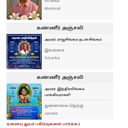
sri lanka
Montreal
கண்ணீர் அஞ்சலி
அமரர் .ராஜசிங்கம் நடனசிங்கம்
இலங்கை
SriLanka
கண்ணீர் அஞ்சலி
அமரர் .இந்திரலிங்கம்
பாக்கியராணி
துன்னாலை தெற்கு
canada
ஏனைய துயர் பகிர்வுகளை பார்க்க