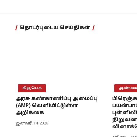
தொடர்புடைய செய்திகள்
கியூபெக்
அண்மைய
அரசு கண்காணிப்பு அமைப்பு
பிரெஞ்ச
(AMP) வெளியிட்டுள்ள
பயன்பாட
அறிக்கை
புள்ளிவ
நிறுவனத
ஜனவரி 14, 2026
வினாக்