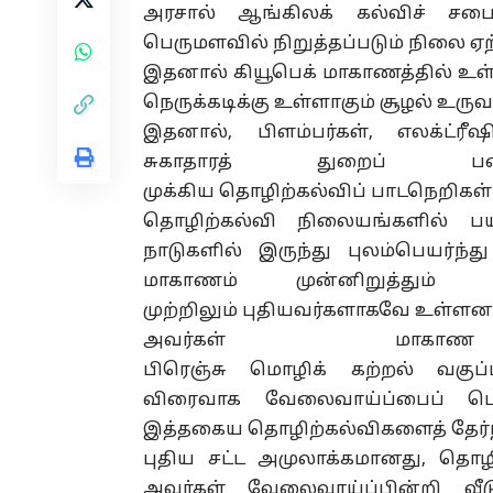
அரசால் ஆங்கிலக்
கல்விச்
சபைகள
பெருமளவில் நிறுத்தப்படும் நிலை ஏற்
இதனால் கியூபெக் மாகாணத்தில் உள
நெருக்கடிக்கு உள்ளாகும் சூழல் உருவ
இதனால், பிளம்பர்கள்,
எலக்ட்ரீ
சுகாதாரத்
துறைப்
ப
முக்கிய
தொழிற்கல்விப்
பாடநெறிகள் ம
தொழிற்கல்வி நிலையங்களில் ப
நாடுகளில் இருந்து புலம்பெயர்ந்
மாகாணம் முன்னிறுத்தும் 
முற்றிலும்
புதியவர்களாகவே
உள்ளனர
அவர்கள் மாக
பிரெஞ்சு
மொழிக்
கற்றல்
வகுப்
விரைவாக
வேலைவாய்ப்பைப்
பெற
இத்தகைய
தொழிற்கல்விகளைத்
தேர
புதிய சட்ட
அமுலாக்கமானது
, தொழ
அவர்கள் வேலைவாய்ப்பின்றி வீட