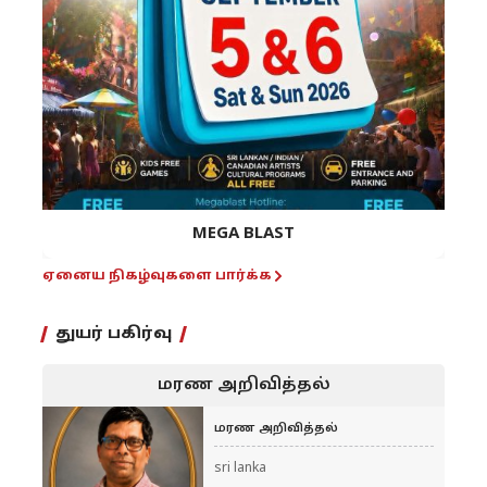
MEGA BLAST
ஏனைய நிகழ்வுகளை பார்க்க
துயர் பகிர்வு
மரண அறிவித்தல்
மரண அறிவித்தல்
sri lanka