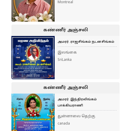
Montreal
கண்ணீர் அஞ்சலி
அமரர் .ராஜசிங்கம் நடனசிங்கம்
இலங்கை
SriLanka
கண்ணீர் அஞ்சலி
அமரர் .இந்திரலிங்கம்
பாக்கியராணி
துன்னாலை தெற்கு
canada