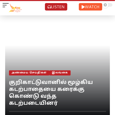
LISTEN
WATCH
அண்மைய செய்திகள்
இலங்கை
குறிகாட்டுவானில் மூழ்கிய
கடற்பாதையை கரைக்கு
கொண்டு வந்த
கடற்படையினர்