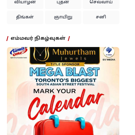
வியாழன்
புதன்
செவ்வாய்
திங்கள்
ஞாயிறு
சனி
எம்மவர் நிகழ்வுகள்