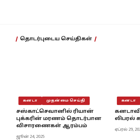
தொடர்புடைய செய்திகள்
கனடா
முதன்மை செய்தி
கனடா
சஸ்காட்செவானில் ரியான்
கனடாவி
புக்கரின் மரணம் தொடர்பான
லிபரல் 
விசாரணைகள் ஆரம்பம்
ஏப்ரல் 29, 20
ஜூன் 24, 2025