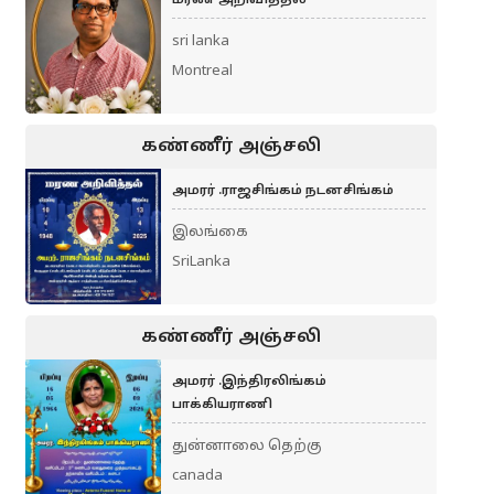
மரண அறிவித்தல்
sri lanka
Montreal
கண்ணீர் அஞ்சலி
அமரர் .ராஜசிங்கம் நடனசிங்கம்
இலங்கை
SriLanka
கண்ணீர் அஞ்சலி
அமரர் .இந்திரலிங்கம்
பாக்கியராணி
துன்னாலை தெற்கு
canada