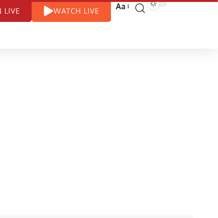
Aa
N LIVE
WATCH LIVE