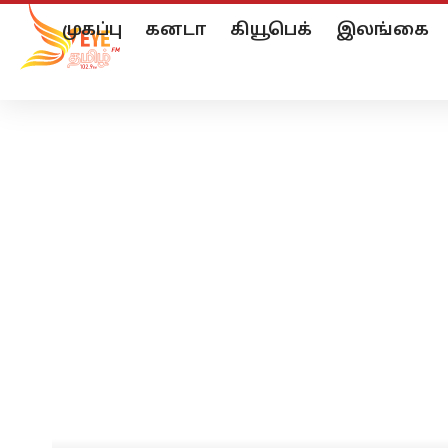
முகப்பு
கனடா
கியூபெக்
இலங்கை