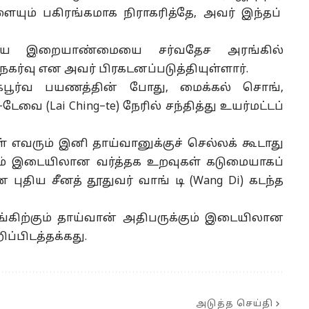
ளையும்
பகிரங்கமாக
நிராகரித்தே
, அவர் இந்தப்
ிய இறையாண்மையை சர்வதேச அரங்கில்
 நகர்வு என அவர்
பிரகடனப்படுத்தியுள்ளார்
.
ோகபூர்வ பயணத்தின் போது,
மைக்கல்
சொங்
,
்-டேவை (Lai
Ching
–
te
) நேரில் சந்தித்து உயர்மட்டப்
ள் எவரும் இனி
தாய்வானுக்குச்
செல்லக் கூடாது
்கும் இடையிலான வர்த்தக உறவுகள் கடுமையாகப்
 புதிய சீனத் தூதுவர் வாங் டி (Wang Di) கடந்த
கிற்கும் தாய்வான் அதிபருக்கும் இடையிலான
ிப்பிடத்தக்கது.
அடுத்த செய்தி