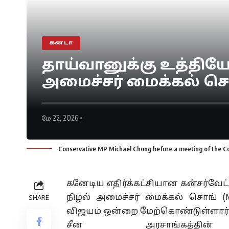
கனடா
தாய்வானுக்கு உத்தி
அமைச்சர் மைக்கல் ச
மே 22, 2026
Conservative MP Michael Chong before a meeting of the C
கனேடிய எதிர்க்கட்சியான கன்சர்வேட
நிழல் அமைச்சர்
மைக்கல்
சொங் (Mi
SHARE
விஜயம் ஒன்றை மேற்கொண்டுள்ளார்
சீன அரசாங்கத்தி