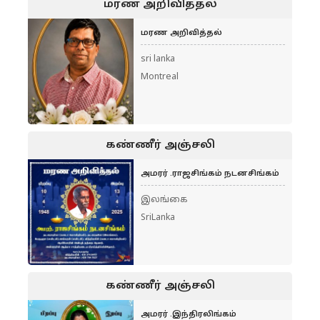
மரண அறிவித்தல்
மரண அறிவித்தல்
sri lanka
Montreal
கண்ணீர் அஞ்சலி
அமரர் .ராஜசிங்கம் நடனசிங்கம்
இலங்கை
SriLanka
கண்ணீர் அஞ்சலி
அமரர் .இந்திரலிங்கம்