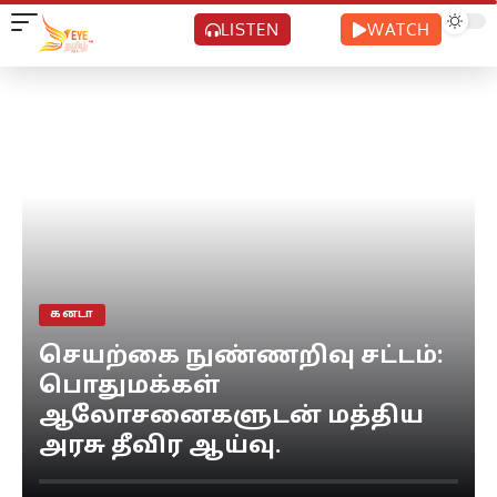
LISTEN
WATCH
கனடா
செயற்கை நுண்ணறிவு சட்டம்:
பொதுமக்கள்
ஆலோசனைகளுடன் மத்திய
அரசு தீவிர ஆய்வு.