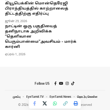
கியூபெக்கின் மொன்தெரேஜி
பிராந்தியத்தில் காற்றாலைத்
திட்டத்திற்கு எதிர்ப்பு
ஜூன் 29, 2026
நாட்டின் ஒரு பகுதியைத்
தனிநாடாக அறிவிக்க
“தெளிவான
பெரும்பான்மை”அவசியம் – மார்க்
கார்னி
ஏப்ரல் 1, 2026
Follow US
முகப்பு
EyeTamil TV
EyeTamil News
தொடர்பு கொள்ள
© 2026 Eye Tamil Media Network | All Rights Reserved