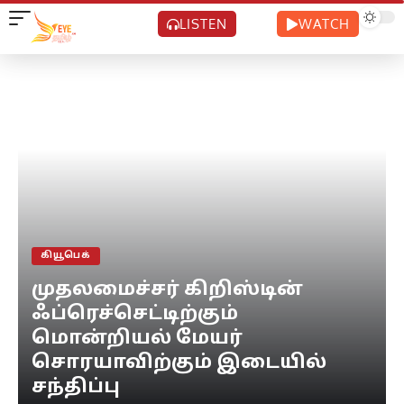
LISTEN
WATCH
கியூபெக்
முதலமைச்சர் கிறிஸ்டின்
ஃப்ரெச்செட்டிற்கும்
மொன்றியல் மேயர்
சொரயாவிற்கும் இடையில்
சந்திப்பு