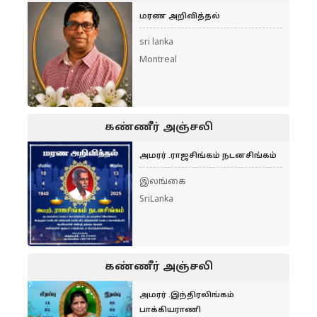
மரண அறிவித்தல்
sri lanka
Montreal
கண்ணீர் அஞ்சலி
அமரர் .ராஜசிங்கம் நடனசிங்கம்
இலங்கை
SriLanka
கண்ணீர் அஞ்சலி
அமரர் .இந்திரலிங்கம்
பாக்கியராணி