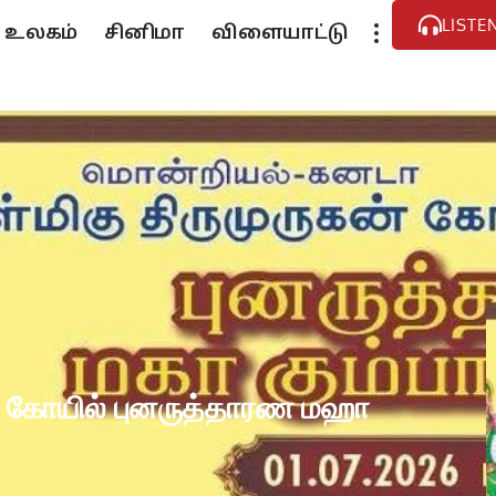
LISTE
உலகம்
சினிமா
விளையாட்டு
ன் கோயில் புனருத்தாரண மஹா