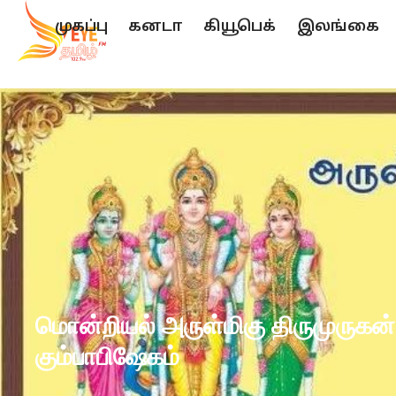
முகப்பு
கனடா
கியூபெக்
இலங்கை
மொன்றியல் அருள்மிகு திருமுருக
கும்பாபிஷேகம்