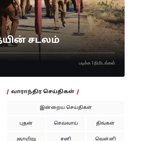
ையின் சடலம்
படிக்க 1 நிமிடங்கள்
வாராந்திர செய்திகள்
இன்றைய செய்திகள்
புதன்
செவ்வாய்
திங்கள்
ஞாயிறு
சனி
வெள்ளி