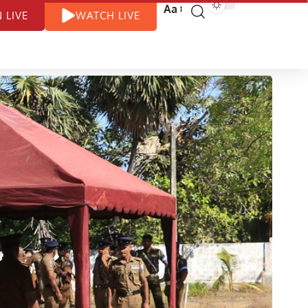
Aa
N LIVE
WATCH LIVE