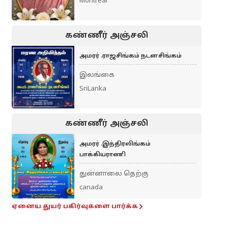
Montreal
கண்ணீர் அஞ்சலி
அமரர் .ராஜசிங்கம் நடனசிங்கம்
இலங்கை
SriLanka
கண்ணீர் அஞ்சலி
அமரர் .இந்திரலிங்கம்
பாக்கியராணி
துன்னாலை தெற்கு
canada
ஏனைய துயர் பகிர்வுகளை பார்க்க