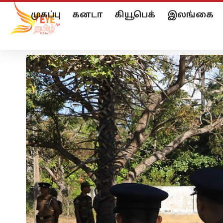
முகப்பு
கனடா
கியூபெக்
இலங்கை