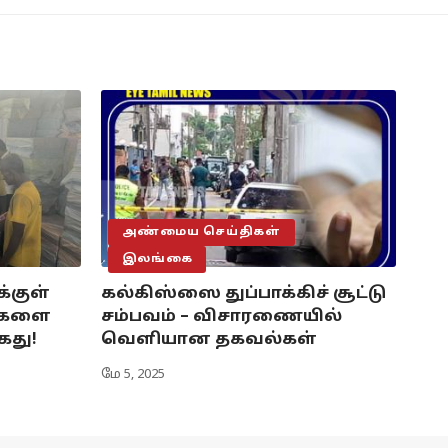
அண்மைய செய்திகள்
இலங்கை
்குள்
கல்கிஸ்ஸை துப்பாக்கிச் சூட்டு
டுகளை
சம்பவம் – விசாரணையில்
ைது!
வெளியான தகவல்கள்
மே 5, 2025