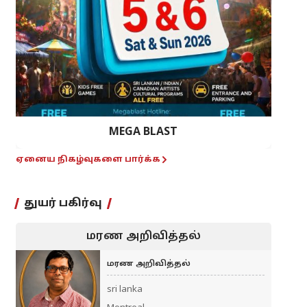
MEGA BLAST
ஏனைய நிகழ்வுகளை பார்க்க
துயர் பகிர்வு
மரண அறிவித்தல்
மரண அறிவித்தல்
sri lanka