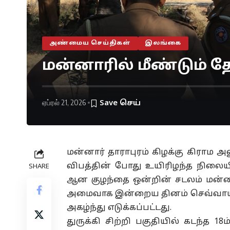
அண்மைய செய்திகள்
இலங்கை
மன்னாரில் மீண்டும் த
ஏப்ரல் 21, 2026
மன்னார் தாராபுரம் கிழக்கு கிராம அல
விபத்தின் போது உயிரிழந்த நிலையி
SHARE
ஆன குழந்தை ஒன்றின் சடலம் மன்னார
அமைவாக இன்றைய தினம் செவ்வாய்க்
அகழ்ந்து எடுக்கப்பட்டது.
துருக்கி சிற்றி பகுதியில் கடந்த