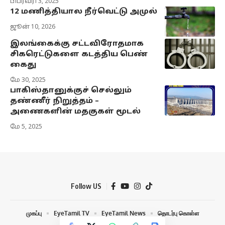
பிப்ரவரி 3, 2025
12 மணித்தியால நீர்வெட்டு அமுல்
ஜூன் 10, 2026
இலங்கைக்கு சட்டவிரோதமாக
சிகரெட்டுகளை கடத்திய பெண்
கைது
மே 30, 2025
பாகிஸ்தானுக்குச் செல்லும்
தண்ணீர் நிறுத்தம் –
அணைகளின் மதகுகள் மூடல்
மே 5, 2025
Follow US
முகப்பு
EyeTamil TV
EyeTamil News
தொடர்பு கொள்ள