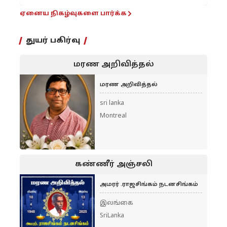
ஏனைய நிகழ்வுகளை பார்க்க
துயர் பகிர்வு
மரண அறிவித்தல்
மரண அறிவித்தல்
sri lanka
Montreal
கண்ணீர் அஞ்சலி
அமரர் .ராஜசிங்கம் நடனசிங்கம்
இலங்கை
SriLanka