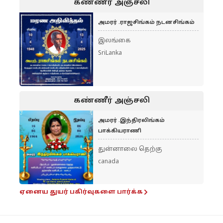
கண்ணீர் அஞ்சலி
அமரர் .ராஜசிங்கம் நடனசிங்கம்
இலங்கை
SriLanka
கண்ணீர் அஞ்சலி
அமரர் .இந்திரலிங்கம்
பாக்கியராணி
துன்னாலை தெற்கு
canada
ஏனைய துயர் பகிர்வுகளை பார்க்க