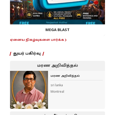
MEGA BLAST
ஏனைய நிகழ்வுகளை பார்க்க
துயர் பகிர்வு
மரண அறிவித்தல்
மரண அறிவித்தல்
sri lanka
Montreal