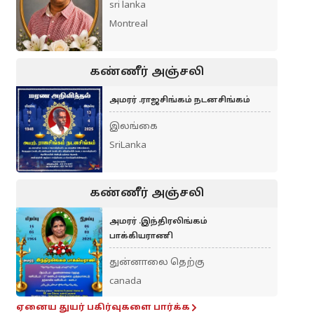
sri lanka
Montreal
கண்ணீர் அஞ்சலி
அமரர் .ராஜசிங்கம் நடனசிங்கம்
இலங்கை
SriLanka
கண்ணீர் அஞ்சலி
அமரர் .இந்திரலிங்கம்
பாக்கியராணி
துன்னாலை தெற்கு
canada
ஏனைய துயர் பகிர்வுகளை பார்க்க