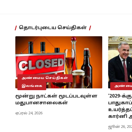
தொடர்புடைய செய்திகள்
அண்மைய செய்திகள்
இலங்கை
அண்மைய
மூன்று நாட்கள் மூடப்படவுள்ள
‘2029-க்
மதுபானசாலைகள்
பாதுகாப்
உயர்த்தப்
ஏப்ரல் 24, 2026
கார்னி அ
ஜூன் 26, 20