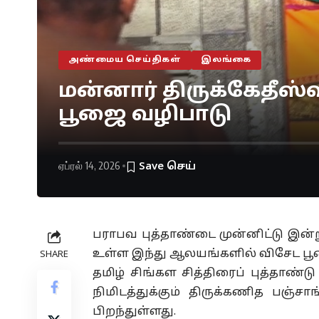
அண்மைய செய்திகள்
இலங்கை
மன்னார் திருக்கேதீஸ்
பூஜை வழிபாடு
ஏப்ரல் 14, 2026
பராபவ புத்தாண்டை முன்னிட்டு இன்ற
உள்ள இந்து ஆலயங்களில் விசேட பூஜ
SHARE
தமிழ் சிங்கள சித்திரைப் புத்தாண்டு
நிமிடத்துக்கும் திருக்கணித பஞ்சா
பிறந்துள்ளது.