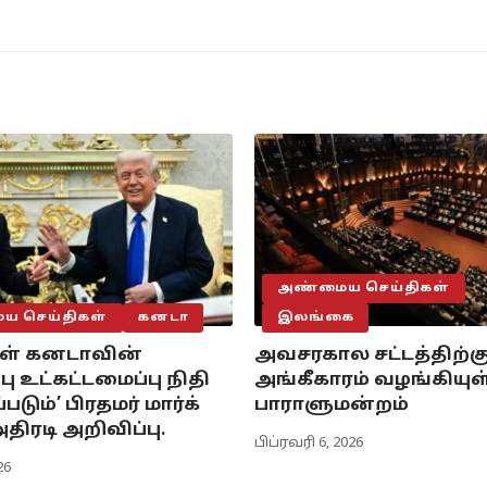
அண்மைய செய்திகள்
 செய்திகள்
கனடா
இலங்கை
குள் கனடாவின்
அவசரகால சட்டத்திற்க
பு உட்கட்டமைப்பு நிதி
அங்கீகாரம் வழங்கியு
படும்’ பிரதமர் மார்க்
பாராளுமன்றம்
திரடி அறிவிப்பு.
பிப்ரவரி 6, 2026
26