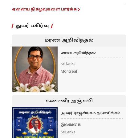
ஏனைய நிகழ்வுகளை பார்க்க
துயர் பகிர்வு
மரண அறிவித்தல்
மரண அறிவித்தல்
sri lanka
Montreal
கண்ணீர் அஞ்சலி
அமரர் .ராஜசிங்கம் நடனசிங்கம்
இலங்கை
SriLanka