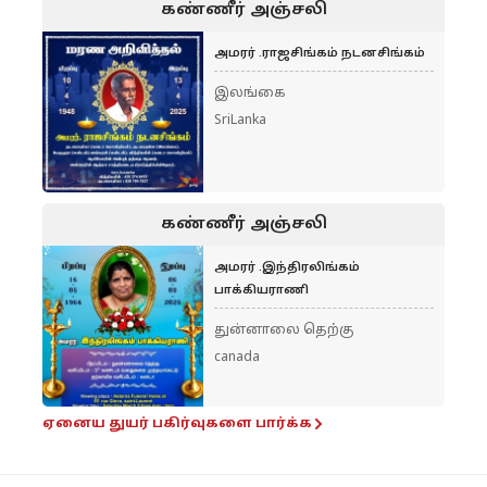
கண்ணீர் அஞ்சலி
அமரர் .ராஜசிங்கம் நடனசிங்கம்
இலங்கை
SriLanka
கண்ணீர் அஞ்சலி
அமரர் .இந்திரலிங்கம்
பாக்கியராணி
துன்னாலை தெற்கு
canada
ஏனைய துயர் பகிர்வுகளை பார்க்க