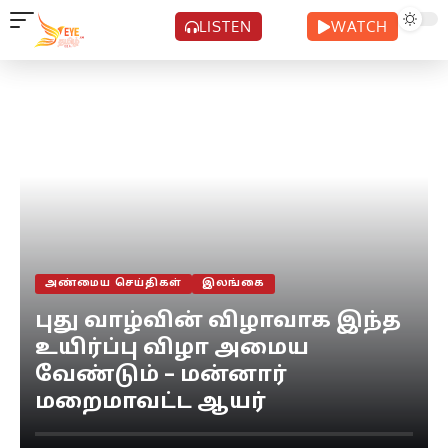
LISTEN
WATCH
அண்மைய செய்திகள்
இலங்கை
புது வாழ்வின் விழாவாக இந்த
உயிர்ப்பு விழா அமைய
வேண்டும் – மன்னார்
மறைமாவட்ட ஆயர்