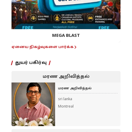
MEGA BLAST
ஏனைய நிகழ்வுகளை பார்க்க
துயர் பகிர்வு
மரண அறிவித்தல்
மரண அறிவித்தல்
sri lanka
Montreal