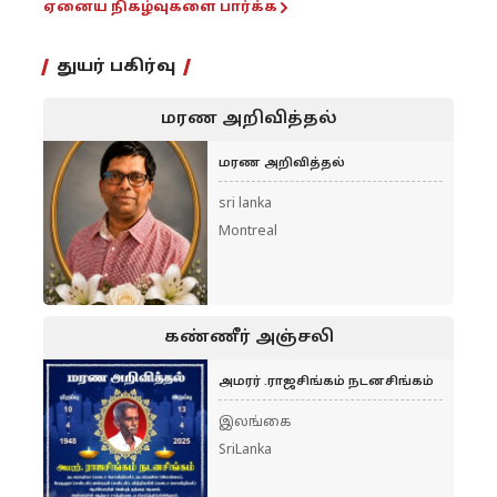
ஏனைய நிகழ்வுகளை பார்க்க
துயர் பகிர்வு
மரண அறிவித்தல்
மரண அறிவித்தல்
sri lanka
Montreal
கண்ணீர் அஞ்சலி
அமரர் .ராஜசிங்கம் நடனசிங்கம்
இலங்கை
SriLanka