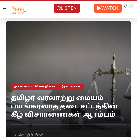
LISTEN
WATCH
அண்மைய செய்திகள்
இலங்கை
தமிழர் வரலாற்று மையம் –
பயங்கரவாத தடை சட்டத்தின்
கீழ் விசாரணைகள் ஆரம்பம்
படிக்க 1 நிமிடங்கள்