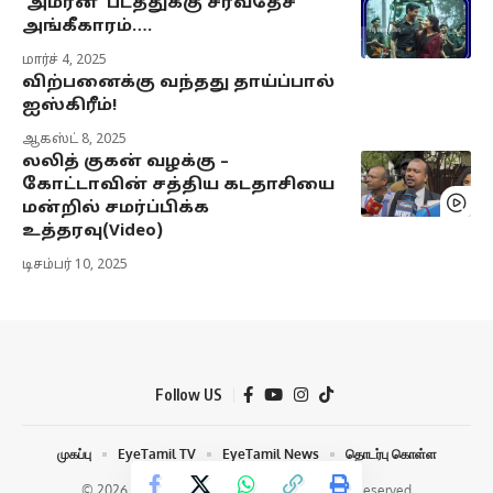
‘அமரன்’ படத்துக்கு சர்வதேச
அங்கீகாரம்….
மார்ச் 4, 2025
விற்பனைக்கு வந்தது தாய்ப்பால்
ஐஸ்கிரீம்!
ஆகஸ்ட் 8, 2025
லலித் குகன் வழக்கு –
கோட்டாவின் சத்திய கடதாசியை
மன்றில் சமர்ப்பிக்க
உத்தரவு(Video)
டிசம்பர் 10, 2025
Follow US
முகப்பு
EyeTamil TV
EyeTamil News
தொடர்பு கொள்ள
© 2026 Eye Tamil Media Network | All Rights Reserved