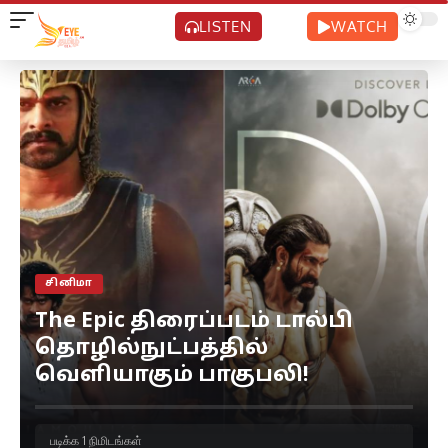
LISTEN
WATCH
சினிமா
The Epic திரைப்படம் டால்பி
தொழில்நுட்பத்தில்
வெளியாகும் பாகுபலி!
படிக்க 1 நிமிடங்கள்