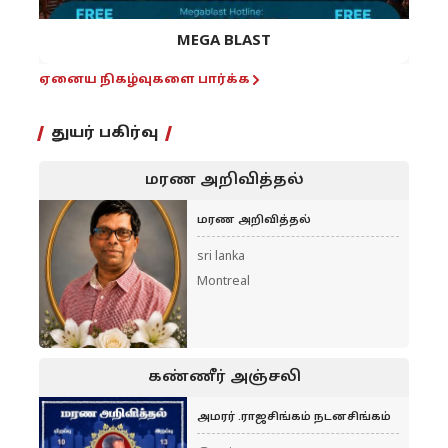
MEGA BLAST
ஏனைய நிகழ்வுகளை பார்க்க
துயர் பகிர்வு
மரண அறிவித்தல்
மரண அறிவித்தல்
sri lanka
Montreal
கண்ணீர் அஞ்சலி
அமரர் .ராஜசிங்கம் நடனசிங்கம்