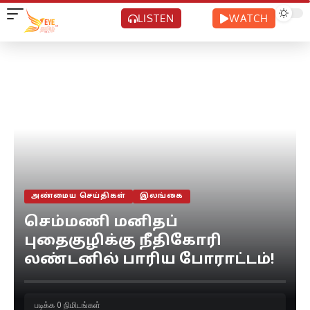
LISTEN
WATCH
அண்மைய செய்திகள்
இலங்கை
செம்மணி மனிதப்
புதைகுழிக்கு நீதிகோரி
லண்டனில் பாரிய போராட்டம்!
படிக்க 0 நிமிடங்கள்