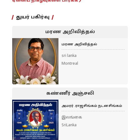
ஏனைய நிகழ்வுகளை பார்க்க
துயர் பகிர்வு
மரண அறிவித்தல்
மரண அறிவித்தல்
sri lanka
Montreal
கண்ணீர் அஞ்சலி
அமரர் .ராஜசிங்கம் நடனசிங்கம்
இலங்கை
SriLanka