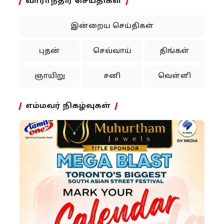
வாராந்திர செய்திகள்
இன்றைய செய்திகள்
புதன்
செவ்வாய்
திங்கள்
ஞாயிறு
சனி
வெள்ளி
எம்மவர் நிகழ்வுகள்