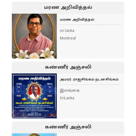
மரண அறிவித்தல்
மரண அறிவித்தல்
sri lanka
Montreal
கண்ணீர் அஞ்சலி
அமரர் .ராஜசிங்கம் நடனசிங்கம்
இலங்கை
SriLanka
கண்ணீர் அஞ்சலி