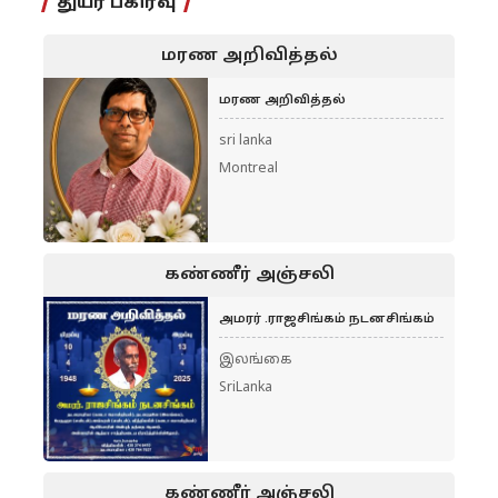
துயர் பகிர்வு
மரண அறிவித்தல்
மரண அறிவித்தல்
sri lanka
Montreal
கண்ணீர் அஞ்சலி
அமரர் .ராஜசிங்கம் நடனசிங்கம்
இலங்கை
SriLanka
கண்ணீர் அஞ்சலி