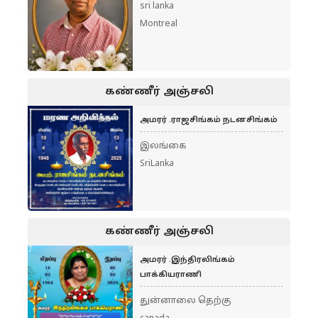
sri lanka
Montreal
கண்ணீர் அஞ்சலி
அமரர் .ராஜசிங்கம் நடனசிங்கம்
இலங்கை
SriLanka
கண்ணீர் அஞ்சலி
அமரர் .இந்திரலிங்கம்
பாக்கியராணி
துன்னாலை தெற்கு