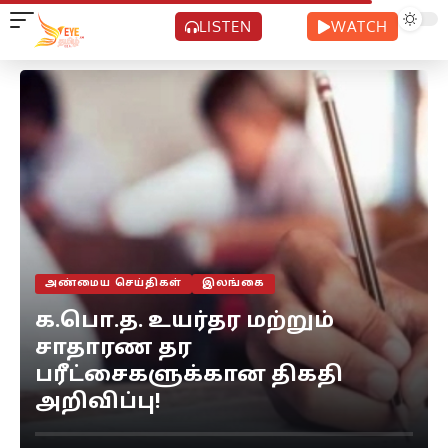
LISTEN
WATCH
அண்மைய செய்திகள்
இலங்கை
க.பொ.த. உயர்தர மற்றும்
சாதாரண தர
பரீட்சைகளுக்கான திகதி
அறிவிப்பு!