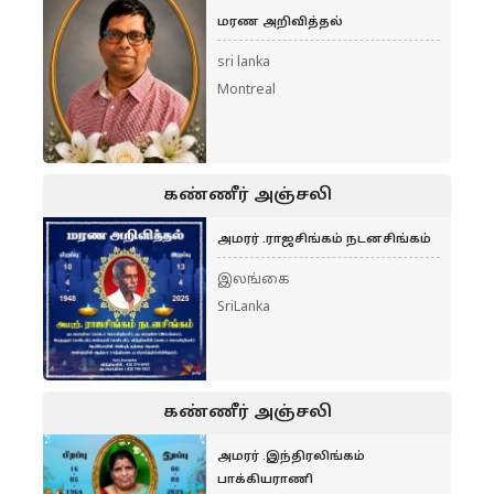
மரண அறிவித்தல்
sri lanka
Montreal
கண்ணீர் அஞ்சலி
அமரர் .ராஜசிங்கம் நடனசிங்கம்
இலங்கை
SriLanka
கண்ணீர் அஞ்சலி
அமரர் .இந்திரலிங்கம்
பாக்கியராணி