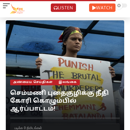
LISTEN
WATCH
அண்மைய செய்திகள்
இலங்கை
செம்மணி புதைகுழிக்கு நீதி
கோரி கொழும்பில்
ஆர்ப்பாட்டம்!
படிக்க 0 நிமிடங்கள்