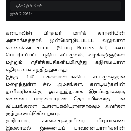
படிக்க 2 நிமிடங்கள்
ஜூன் 12, 2025
கனடாவின் பிரதமர் மார்க் கார்னியின்
அரசாங்கத்தால் முன்மொழியப்பட்ட “வலுவான
எல்லைகள் சட்டம்” (Strong Borders Act) எனப்
பெயரிடப்பட்ட புதிய சட்டமூலம், வழக்கறிஞர்கள்
மற்றும் எதிர்க்கட்சிகளிடமிருந்து கடுமையான
எதிர்ப்பைச் சந்தித்துள்ளது.
இந்த 140 பக்கங்களடங்கிய சட்டமூலத்தில்
மறைந்துள்ள சில அம்சங்கள், கனடியர்களின்
தனியுரிமைக்கு அச்சுறுத்தலாக இருப்பதாகவும்,
எல்லைப் பாதுகாப்புடன் தொடர்பில்லாத பல
விடயங்களை உள்ளடக்கியுள்ளதாகவும் அவர்கள்
குற்றம் சாட்டுகின்றனர்.
குறிப்பாக, காவல்துறையினர் பிடியாணை
இல்லாமல் இணையப் பாவனையாளர்களின்