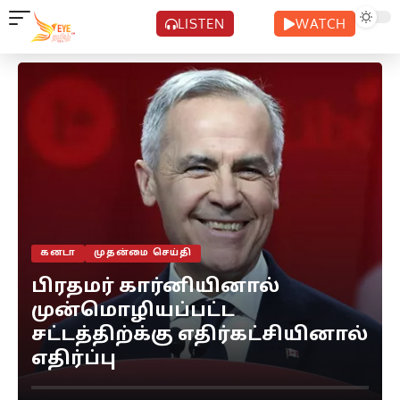
LISTEN
WATCH
கனடா
முதன்மை செய்தி
பிரதமர் கார்னியினால்
முன்மொழியப்பட்ட
சட்டத்திற்க்கு எதிர்கட்சியினால்
எதிர்ப்பு