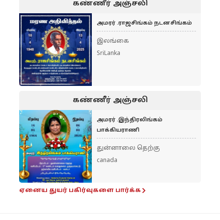
கண்ணீர் அஞ்சலி
அமரர் .ராஜசிங்கம் நடனசிங்கம்
இலங்கை
SriLanka
கண்ணீர் அஞ்சலி
அமரர் .இந்திரலிங்கம்
பாக்கியராணி
துன்னாலை தெற்கு
canada
ஏனைய துயர் பகிர்வுகளை பார்க்க