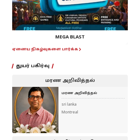
MEGA BLAST
ஏனைய நிகழ்வுகளை பார்க்க
துயர் பகிர்வு
மரண அறிவித்தல்
மரண அறிவித்தல்
sri lanka
Montreal