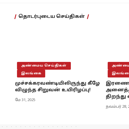
தொடர்புடைய செய்திகள்
அண்மைய செய்திகள்
அண்மைய
இலங்கை
இலங்க
முச்சக்கரவண்டியிலிருந்து கீழே
இரணைமட
விழுந்த சிறுவன் உயிரிழப்பு!
அனைத்த
திறந்து 
மே 31, 2025
நவம்பர் 28, 