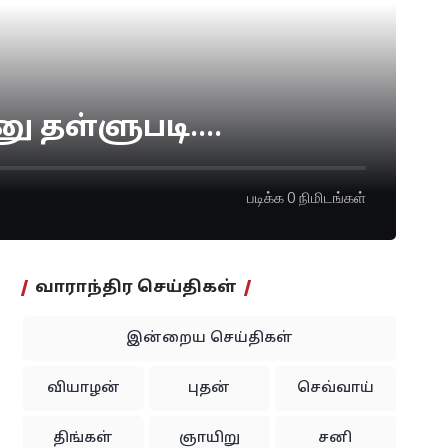
னு தள்ளுபடி….
படிக்க 0 நிமிடங்கள்
வாராந்திர செய்திகள்
இன்றைய செய்திகள்
வியாழன்
புதன்
செவ்வாய்
திங்கள்
ஞாயிறு
சனி