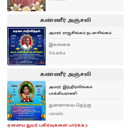
கண்ணீர் அஞ்சலி
அமரர் .ராஜசிங்கம் நடனசிங்கம்
இலங்கை
SriLanka
கண்ணீர் அஞ்சலி
அமரர் .இந்திரலிங்கம்
பாக்கியராணி
துன்னாலை தெற்கு
canada
ஏனைய துயர் பகிர்வுகளை பார்க்க