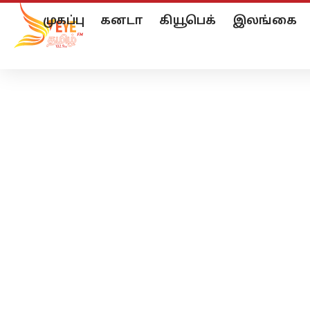
முகப்பு
கனடா
கியூபெக்
இலங்கை