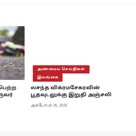
அண்மைய செய்திகள்
இலங்கை
பெற்ற
லசந்த விக்ரமசேகரவின்
ுவர்
பூதவுடலுக்கு இறுதி அஞ்சலி
அக்டோபர் 26, 2025