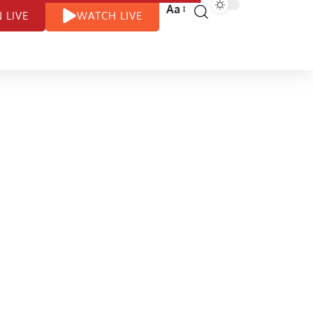
Aa
N LIVE
WATCH LIVE