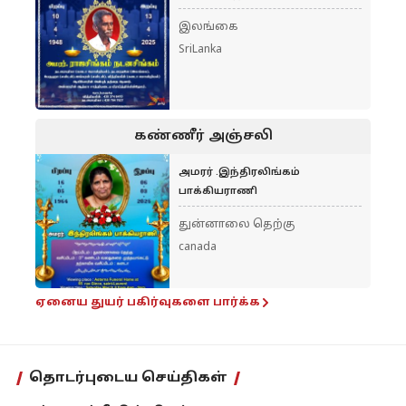
இலங்கை
SriLanka
கண்ணீர் அஞ்சலி
அமரர் .இந்திரலிங்கம்
பாக்கியராணி
துன்னாலை தெற்கு
canada
ஏனைய துயர் பகிர்வுகளை பார்க்க
தொடர்புடைய செய்திகள்