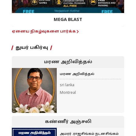
MEGA BLAST
ஏனைய நிகழ்வுகளை பார்க்க
துயர் பகிர்வு
மரண அறிவித்தல்
மரண அறிவித்தல்
sri lanka
Montreal
கண்ணீர் அஞ்சலி
அமரர் .ராஜசிங்கம் நடனசிங்கம்