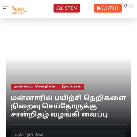
LISTEN
WATCH
அண்மைய செய்திகள்
இலங்கை
மன்னாரில் பயிற்சி நெறிகளை
நிறைவு செய்தோருக்கு
சான்றிதழ் வழங்கி வைப்பு
படிக்க 1 நிமிடங்கள்