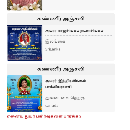
கண்ணீர் அஞ்சலி
அமரர் .ராஜசிங்கம் நடனசிங்கம்
இலங்கை
SriLanka
கண்ணீர் அஞ்சலி
அமரர் .இந்திரலிங்கம்
பாக்கியராணி
துன்னாலை தெற்கு
canada
ஏனைய துயர் பகிர்வுகளை பார்க்க