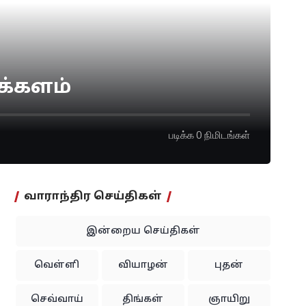
க்களம்
படிக்க 0 நிமிடங்கள்
வாராந்திர செய்திகள்
இன்றைய செய்திகள்
வெள்ளி
வியாழன்
புதன்
செவ்வாய்
திங்கள்
ஞாயிறு