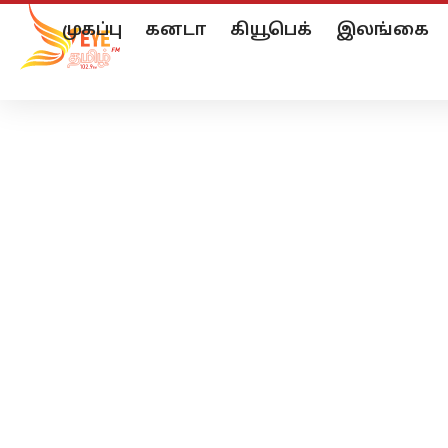
முகப்பு
கனடா
கியூபெக்
இலங்கை