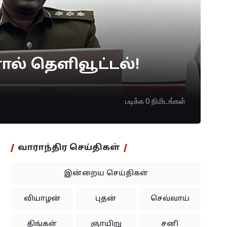
் தெளிவூட்டல்!
படிக்க 0 நிமிடங்கள்
வாராந்திர செய்திகள்
இன்றைய செய்திகள்
வியாழன்
புதன்
செவ்வாய்
திங்கள்
ஞாயிறு
சனி