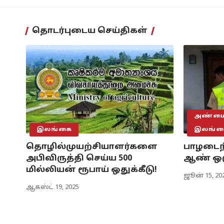
தொடர்புடைய செய்திகள்
அண்மைய
இலங்கை
இலங்க
தொழில்முயற்சியாளர்களை
பாழடைந்
அபிவிருத்தி செய்ய 500
ஆண் ஒருவ
மில்லியன் ரூபாய் ஒதுக்கீடு!
ஜூன் 15, 20
ஆகஸ்ட் 19, 2025