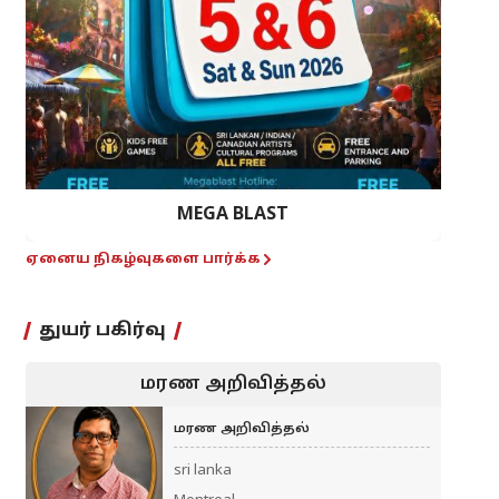
MEGA BLAST
ஏனைய நிகழ்வுகளை பார்க்க
துயர் பகிர்வு
மரண அறிவித்தல்
மரண அறிவித்தல்
sri lanka