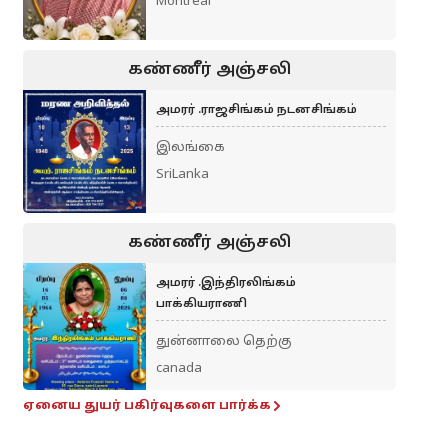
Montreal
கண்ணீர் அஞ்சலி
அமரர் .ராஜசிங்கம் நடனசிங்கம்
இலங்கை
SriLanka
கண்ணீர் அஞ்சலி
அமரர் .இந்திரலிங்கம்
பாக்கியராணி
துன்னாலை தெற்கு
canada
ஏனைய துயர் பகிர்வுகளை பார்க்க