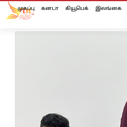
முகப்பு
கனடா
கியூபெக்
இலங்கை