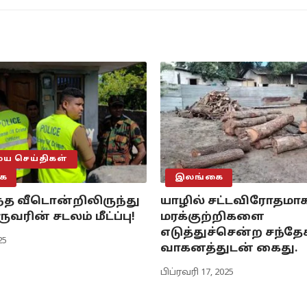
 செய்திகள்
ை
இலங்கை
த வீடொன்றிலிருந்து
யாழில் சட்டவிரோதமா
ரின் சடலம் மீட்ப்பு!
மரக்குற்றிகளை
எடுத்துச்சென்ற சந்தே
25
வாகனத்துடன் கைது.
பிப்ரவரி 17, 2025