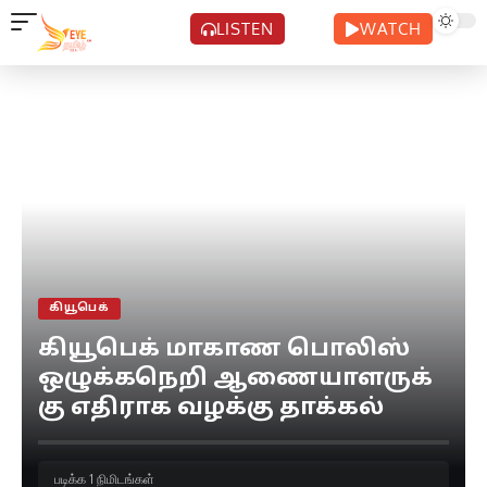
LISTEN
WATCH
கியூபெக்
கியூபெக் மாகாண பொலிஸ்
ஒழுக்கநெறி ஆணையாளருக்
கு எதிராக வழக்கு தாக்கல்
படிக்க 1 நிமிடங்கள்