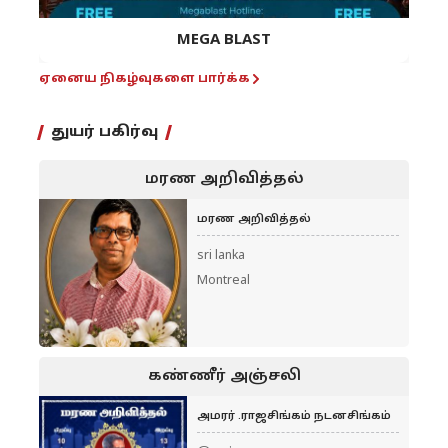
MEGA BLAST
ஏனைய நிகழ்வுகளை பார்க்க
துயர் பகிர்வு
மரண அறிவித்தல்
மரண அறிவித்தல்
sri lanka
Montreal
கண்ணீர் அஞ்சலி
அமரர் .ராஜசிங்கம் நடனசிங்கம்