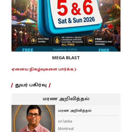
MEGA BLAST
ஏனைய நிகழ்வுகளை பார்க்க
துயர் பகிர்வு
மரண அறிவித்தல்
மரண அறிவித்தல்
sri lanka
Montreal