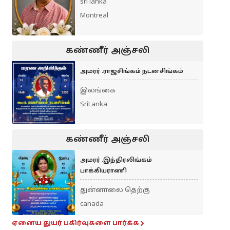
sri lanka
Montreal
கண்ணீர் அஞ்சலி
அமரர் .ராஜசிங்கம் நடனசிங்கம்
இலங்கை
SriLanka
கண்ணீர் அஞ்சலி
அமரர் .இந்திரலிங்கம்
பாக்கியராணி
துன்னாலை தெற்கு
canada
ஏனைய துயர் பகிர்வுகளை பார்க்க