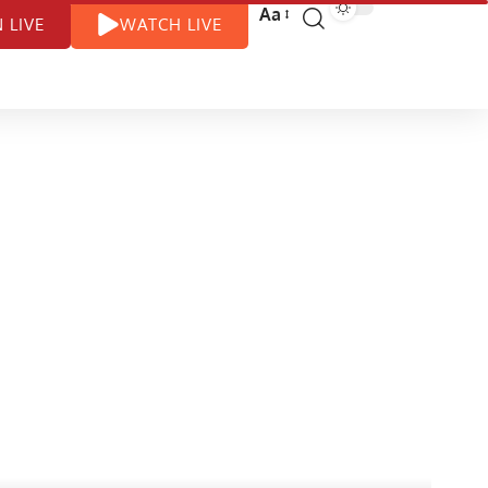
Aa
N LIVE
WATCH LIVE