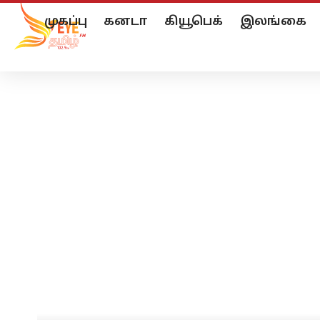
முகப்பு
கனடா
கியூபெக்
இலங்கை