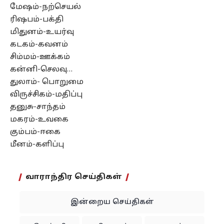
மேஷம்-நற்செயல்
ரிஷபம்-பக்தி
மிதுனம்-உயர்வு
கடகம்-கவனம்
சிம்மம்-ஊக்கம்
கன்னி-செலவு…
துலாம்- பொறுமை
விருச்சிகம்-மதிப்பு
தனுசு-சாந்தம்
மகரம்-உவகை
கும்பம்-ஈகை
மீனம்-களிப்பு
வாராந்திர செய்திகள்
இன்றைய செய்திகள்