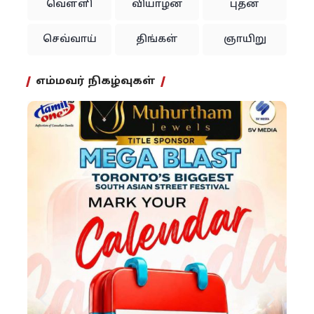
வெள்ளி
வியாழன்
புதன்
செவ்வாய்
திங்கள்
ஞாயிறு
எம்மவர் நிகழ்வுகள்