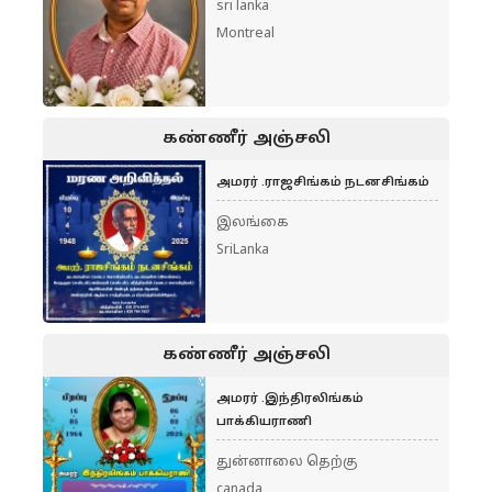
sri lanka
Montreal
கண்ணீர் அஞ்சலி
அமரர் .ராஜசிங்கம் நடனசிங்கம்
இலங்கை
SriLanka
கண்ணீர் அஞ்சலி
அமரர் .இந்திரலிங்கம்
பாக்கியராணி
துன்னாலை தெற்கு
canada