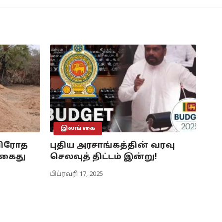
இலங்கை
விரோத
புதிய அரசாங்கத்தின் வரவு
 கைது
செலவுத் திட்டம் இன்று!
பிப்ரவரி 17, 2025