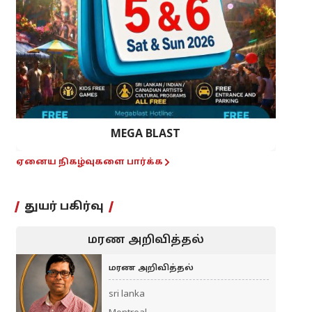
MEGA BLAST
ஏனைய நிகழ்வுகளை பார்க்க
துயர் பகிர்வு
மரண அறிவித்தல்
மரண அறிவித்தல்
sri lanka