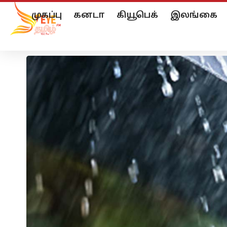
முகப்பு
கனடா
கியூபெக்
இலங்கை