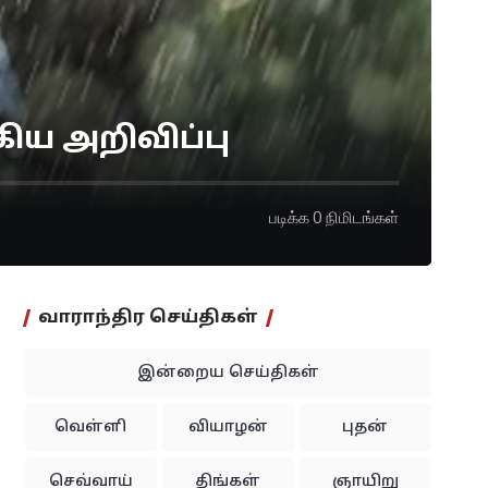
ிய அறிவிப்பு
படிக்க 0 நிமிடங்கள்
வாராந்திர செய்திகள்
இன்றைய செய்திகள்
வெள்ளி
வியாழன்
புதன்
செவ்வாய்
திங்கள்
ஞாயிறு