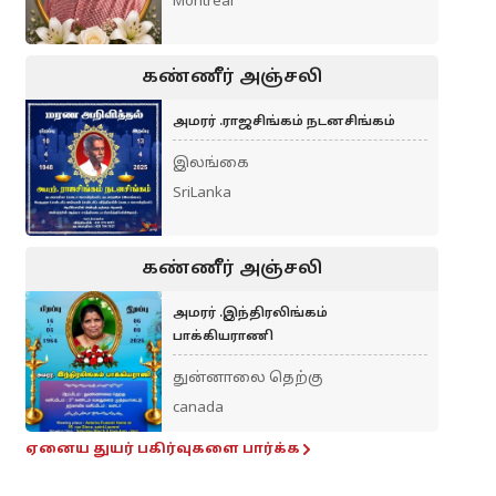
Montreal
கண்ணீர் அஞ்சலி
அமரர் .ராஜசிங்கம் நடனசிங்கம்
இலங்கை
SriLanka
கண்ணீர் அஞ்சலி
அமரர் .இந்திரலிங்கம்
பாக்கியராணி
துன்னாலை தெற்கு
canada
ஏனைய துயர் பகிர்வுகளை பார்க்க