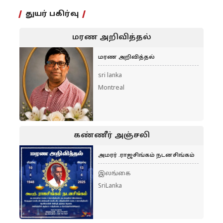
துயர் பகிர்வு
மரண அறிவித்தல்
மரண அறிவித்தல்
sri lanka
Montreal
கண்ணீர் அஞ்சலி
அமரர் .ராஜசிங்கம் நடனசிங்கம்
இலங்கை
SriLanka