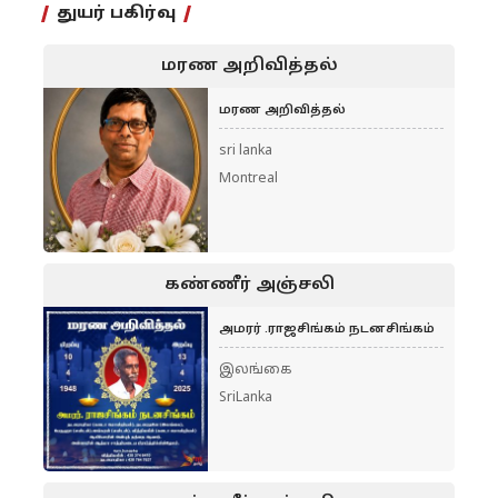
துயர் பகிர்வு
மரண அறிவித்தல்
மரண அறிவித்தல்
sri lanka
Montreal
கண்ணீர் அஞ்சலி
அமரர் .ராஜசிங்கம் நடனசிங்கம்
இலங்கை
SriLanka