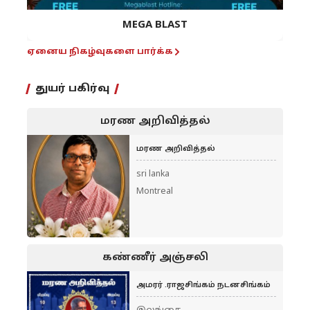
MEGA BLAST
ஏனைய நிகழ்வுகளை பார்க்க
துயர் பகிர்வு
மரண அறிவித்தல்
மரண அறிவித்தல்
sri lanka
Montreal
கண்ணீர் அஞ்சலி
அமரர் .ராஜசிங்கம் நடனசிங்கம்