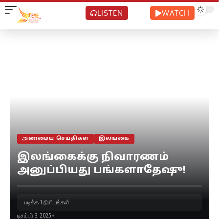
LISTEN
WATCH
அண்மைய செய்திகள்
இலங்கை
இலங்கைக்கு நிவாரணம்
அனுப்பியது பங்களாதேஷு!
படிக்க 1 நிமிடங்கள்
டிசம்பர் 3, 2025